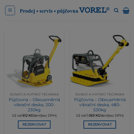
Přeskočit
na
obsah
DUSACÍ A HUTNÍCÍ TECHNIKA
DUSACÍ A HUTNÍCÍ TECHNIKA
Půjčovna – Obousměrná
Půjčovna – Obousměrná
vibrační deska, 200-
vibrační deska, 480-
230kg
530kg
Již od
612
Kč
/den(bez DPH)
Již od
1 063
Kč
/den(bez DPH)
REZERVOVAT
REZERVOVAT