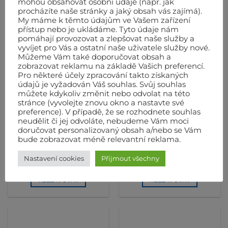
mohou obsahovat osobní údaje (např. jak
REZERVOVAT
REZERVOVAT
procházíte naše stránky a jaký obsah vás zajímá).
My máme k těmto údajům ve Vašem zařízení
přístup nebo je ukládáme. Tyto údaje nám
pomáhají provozovat a zlepšovat naše služby a
vyvíjet pro Vás a ostatní naše uživatele služby nové.
Můžeme Vám také doporučovat obsah a
zobrazovat reklamu na základě Vašich preferencí.
Pro některé účely zpracování takto získaných
údajů je vyžadován Váš souhlas. Svůj souhlas
můžete kdykoliv změnit nebo odvolat na této
stránce (vyvolejte znovu okno a nastavte své
preference). V případě, že se rozhodnete souhlas
neudělit či jej odvoláte, nebudeme Vám moci
doručovat personalizovaný obsah a/nebo se Vám
BOURACÍ A VRTACÍ KLADIVA ELEKRICKÁ
BOURACÍ A VRTACÍ KLADIVA ELEKRICKÁ
bude zobrazovat méně relevantní reklama.
Půjčovna – Sekací kladivo
Půjčovna – Sekací kladivo
Makita 5kg
Makita 7kg
Nastavení cookies
Přijmout všechny
Již od
264
Kč
/den(bez DPH)
Již od
298
Kč
/den(bez DPH)
REZERVOVAT
REZERVOVAT