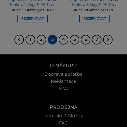
Makita 2,5kg, SDS-Plus
Makita 3,5kg, SDS-Plus
Již od
162
Kč
/den(bez DPH)
Již od
221
Kč
/den(bez DPH)
REZERVOVAT
REZERVOVAT
1
2
3
4
5
6
7
O NÁKUPU
Doprava a platba
Reklamace
FAQ
PRODEJNA
Kontakt & Služby
FAQ