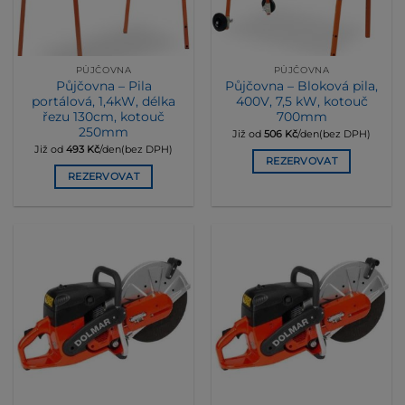
PŮJČOVNA
PŮJČOVNA
Půjčovna – Pila
Půjčovna – Bloková pila,
portálová, 1,4kW, délka
400V, 7,5 kW, kotouč
řezu 130cm, kotouč
700mm
250mm
Již od
506
Kč
/den(bez DPH)
Již od
493
Kč
/den(bez DPH)
REZERVOVAT
REZERVOVAT