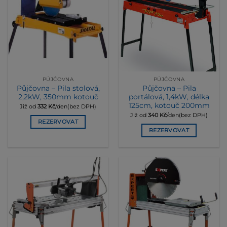
PŮJČOVNA
PŮJČOVNA
Půjčovna – Pila stolová,
Půjčovna – Pila
2,2kW, 350mm kotouč
portálová, 1,4kW, délka
125cm, kotouč 200mm
Již od
332
Kč
/den(bez DPH)
Již od
340
Kč
/den(bez DPH)
REZERVOVAT
REZERVOVAT