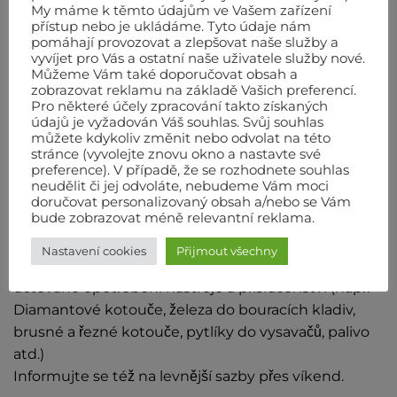
350 Kč
315 Kč
298 Kč
15000 Kč
My máme k těmto údajům ve Vašem zařízení
přístup nebo je ukládáme. Tyto údaje nám
pomáhají provozovat a zlepšovat naše služby a
PODMÍNKY PRO PŮJČENÍ
vyvíjet pro Vás a ostatní naše uživatele služby nové.
Můžeme Vám také doporučovat obsah a
Potřebné doklady:
zobrazovat reklamu na základě Vašich preferencí.
Fyzické osoby
: občanský průkaz + jiný osobní
Pro některé účely zpracování takto získaných
údajů je vyžadován Váš souhlas. Svůj souhlas
doklad
můžete kdykoliv změnit nebo odvolat na této
stránce (vyvolejte znovu okno a nastavte své
Právnické osoby
: stejné jako u fyzických osob +
preference). V případě, že se rozhodnete souhlas
kopie výpisu z obchodního rejstříku
neudělit či jej odvoláte, nebudeme Vám moci
doručovat personalizovaný obsah a/nebo se Vám
bude zobrazovat méně relevantní reklama.
Při zapůjčení je nutné složit kauci, která je po vrácení
vyplacena zpět. Cena půjčovného je za jeden
Nastavení cookies
Přijmout všechny
kalendářní den bez DPH. U některých strojů je zvlášť
účtováno opotřebení nástroje a příslušenství (např.
Diamantové kotouče, železa do bouracích kladiv,
brusné a řezné kotouče, pytlíky do vysavačů, palivo
atd.)
Informujte se též na levnější sazby přes víkend.