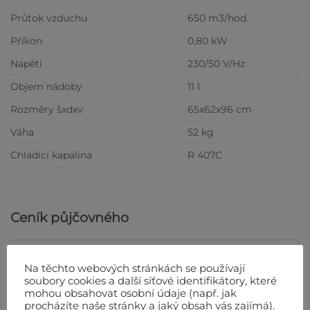
Průtok vzduchu
650 m3/hod.
Příkon
0,80 kW
Napětí
230/50 V/Hz
Objem nádoby
11 l
Rozměry šxdxv
65x62x96 cm
Váha
52 kg
Chladící kapalina
R 407C
Ceník půjčovného
Půjčovna - Kondenzační odvlhčovač vzduchu Arcodry DR250
Na těchto webových stránkách se používají
soubory cookies a další síťové identifikátory, které
1-7. DEN
8-14. DEN
15 A VÍCE DNÍ
KAUCE
mohou obsahovat osobní údaje (např. jak
procházíte naše stránky a jaký obsah vás zajímá).