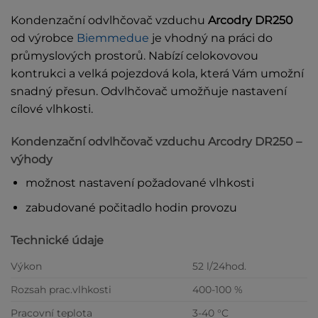
Kondenzační odvlhčovač vzduchu
Arcodry DR250
od výrobce
Biemmedue
je vhodný na práci do
průmyslových prostorů. Nabízí celokovovou
kontrukci a velká pojezdová kola, která Vám umožní
snadný přesun. Odvlhčovač umožňuje nastavení
cílové vlhkosti.
Kondenzační odvlhčovač vzduchu Arcodry DR250 –
výhody
možnost nastavení požadované vlhkosti
zabudované počitadlo hodin provozu
Technické údaje
Výkon
52 l/24hod.
Rozsah prac.vlhkosti
400-100 %
Pracovní teplota
3-40 °C