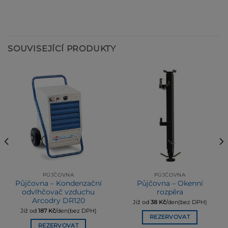
SOUVISEJÍCÍ PRODUKTY
PŮJČOVNA
PŮJČOVNA
Půjčovna – Kondenzační
Půjčovna – Okenní
odvlhčovač vzduchu
rozpěra
Arcodry DR120
Již od
38
Kč
/den(bez DPH)
Již od
187
Kč
/den(bez DPH)
REZERVOVAT
REZERVOVAT