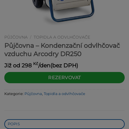
PŮJČOVNA
/
TOPIDLA A ODVLHČOVAČE
Půjčovna – Kondenzační odvlhčovač
vzduchu Arcodry DR250
Kč
Již od
298
/den(bez DPH)
Alternative:
REZERVOVAT
Kategorie:
Půjčovna
,
Topidla a odvlhčovače
POPIS