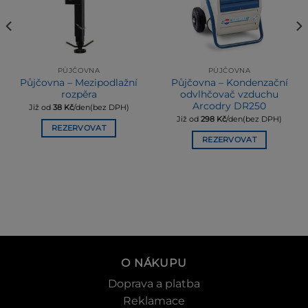
PŮJČOVNA
PŮJČOVNA
Půjčovna – Mezipodlažní
Půjčovna – Kondenzační
rozpěra
odvlhčovač vzduchu
Arcodry DR250
Již od
38
Kč
/den(bez DPH)
Již od
298
Kč
/den(bez DPH)
REZERVOVAT
REZERVOVAT
O NÁKUPU
Doprava a platba
Reklamace