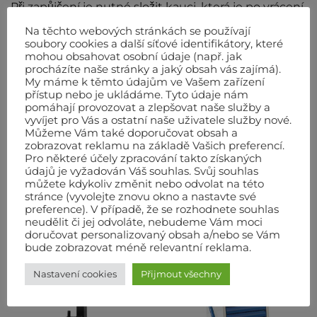
Při zapůjčení je nutné složit kauci, která je po vrácení
vyplacena zpět. Cena půjčovného je za jeden
Na těchto webových stránkách se používají
kalendářní den bez DPH. U některých strojů je zvlášť
soubory cookies a další síťové identifikátory, které
mohou obsahovat osobní údaje (např. jak
účtováno opotřebení nástroje a příslušenství (např.
procházíte naše stránky a jaký obsah vás zajímá).
Diamantové kotouče, železa do bouracích kladiv,
My máme k těmto údajům ve Vašem zařízení
přístup nebo je ukládáme. Tyto údaje nám
brusné a řezné kotouče, pytlíky do vysavačů, palivo
pomáhají provozovat a zlepšovat naše služby a
atd.)
vyvíjet pro Vás a ostatní naše uživatele služby nové.
Informujte se též na levnější sazby přes víkend.
Můžeme Vám také doporučovat obsah a
zobrazovat reklamu na základě Vašich preferencí.
Pro některé účely zpracování takto získaných
údajů je vyžadován Váš souhlas. Svůj souhlas
můžete kdykoliv změnit nebo odvolat na této
stránce (vyvolejte znovu okno a nastavte své
preference). V případě, že se rozhodnete souhlas
SOUVISEJÍCÍ PRODUKTY
neudělit či jej odvoláte, nebudeme Vám moci
doručovat personalizovaný obsah a/nebo se Vám
bude zobrazovat méně relevantní reklama.
Nastavení cookies
Přijmout všechny