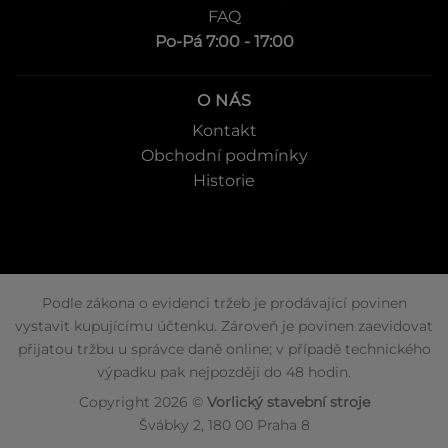
FAQ
Po-Pá 7:00 - 17:00
O NÁS
Kontakt
Obchodní podmínky
Historie
Podle zákona o evidenci tržeb je prodávající povinen
vystavit kupujícímu účtenku. Zároveň je povinen zaevidovat
přijatou tržbu u správce daně online; v případě technického
výpadku pak nejpozději do 48 hodin.
Copyright 2026 ©
Vorlický stavební stroje
Švábky 2, 180 00 Praha 8