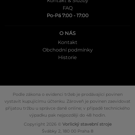
Kontakt & Služby
FAQ
Po-Pá 7:00 - 17:00
O NÁS
Kontakt
Obchodní podmínky
Historie
Podle zákona o evidenci tržeb je prodávající povinen
vystavit kupujícímu účtenku. Zároveň je povinen zaevidovat
přijatou tržbu u správce daně online; v případě technického
výpadku pak nejpozději do 48 hodin.
Copyright 2026 ©
Vorlický stavební stroje
Švábky 2, 180 00 Praha 8