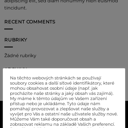
adipiscing elit, sed diam nonummy nibh euismod
tincidunt.
RECENT COMMENTS
RUBRIKY
Žádné rubriky
ARCHIVY
Na těchto webových stránkách se používají
soubory cookies a další síťové identifikátory, které
mohou obsahovat osobní údaje (např. jak
procházíte naše stránky a jaký obsah vás zajímá).
My máme k těmto údajům ve Vašem zařízení
přístup nebo je ukládáme. Tyto údaje nám
pomáhají provozovat a zlepšovat naše služby a
O NÁKUPU
vyvíjet pro Vás a ostatní naše uživatele služby nové.
Můžeme Vám také doporučovat obsah a
Doprava a platba
zobrazovat reklamu na základě Vašich preferencí.
Reklamace