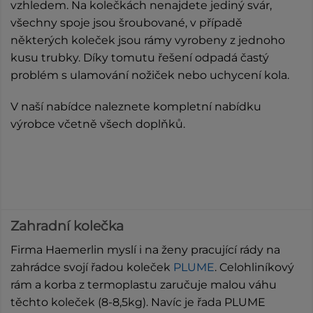
vzhledem. Na kolečkách nenajdete jediný svár,
všechny spoje jsou šroubované, v případě
některých koleček jsou rámy vyrobeny z jednoho
kusu trubky. Díky tomutu řešení odpadá častý
problém s ulamování nožiček nebo uchycení kola.
V naší nabídce naleznete kompletní nabídku
výrobce včetně všech doplňků.
Zahradní kolečka
Firma Haemerlin myslí i na ženy pracující rády na
zahrádce svojí řadou koleček
PLUME
. Celohliníkový
rám a korba z termoplastu zaručuje malou váhu
těchto koleček (8-8,5kg). Navíc je řada PLUME