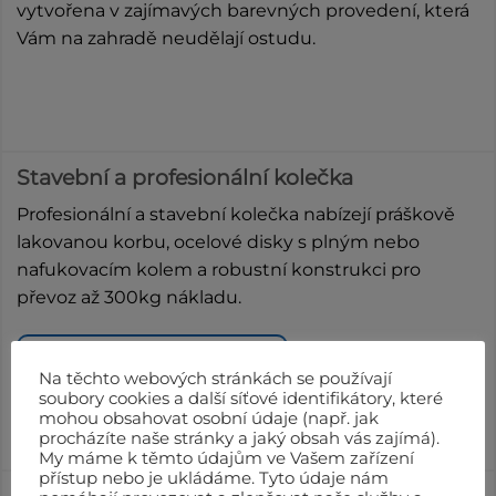
vytvořena v zajímavých barevných provedení, která
Vám na zahradě neudělají ostudu.
Stavební a profesionální kolečka
Profesionální a stavební kolečka nabízejí práškově
lakovanou korbu, ocelové disky s plným nebo
nafukovacím kolem a robustní konstrukci pro
převoz až 300kg nákladu.
ZOBRAZIT V ESHOPU
Na těchto webových stránkách se používají
soubory cookies a další síťové identifikátory, které
mohou obsahovat osobní údaje (např. jak
procházíte naše stránky a jaký obsah vás zajímá).
My máme k těmto údajům ve Vašem zařízení
přístup nebo je ukládáme. Tyto údaje nám