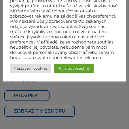
Stavební vrátky, lyžinové výtahy a shozy na
pomáhají provozovat a zlepšovat naše služby a
vyvíjet pro Vás a ostatní naše uživatele služby nové.
suť
Můžeme Vám také doporučovat obsah a
zobrazovat reklamu na základě Vašich preferencí.
Profesionální stavební vrátky, lyžinové výtahy a
Pro některé účely zpracování takto získaných
shozy na suť
Haemmerlin
Vám usnadní dopravu
údajů je vyžadován Váš souhlas. Svůj souhlas
stavebního materiálu nebo suti na stavbě. Výtahy
můžete kdykoliv změnit nebo odvolat na této
stránce (vyvolejte znovu okno a nastavte své
nabízíme v sestavách pokrývač a zedník s
preference). V případě, že se rozhodnete souhlas
maximální výškou zdvihu 25 metrů a rychlostí
neudělit či jej odvoláte, nebudeme Vám moci
doručovat personalizovaný obsah a/nebo se Vám
zdvihu až 28 m/s.
bude zobrazovat méně relevantní reklama.
Shozy nabízíme v širokém množství provedení, díky
Nastavení cookies
Přijmout všechny
kterému bude zajištěn hladký a bezpečný přesun
suti ze stavby.
PROSPEKT
ZOBRAZIT V ESHOPU