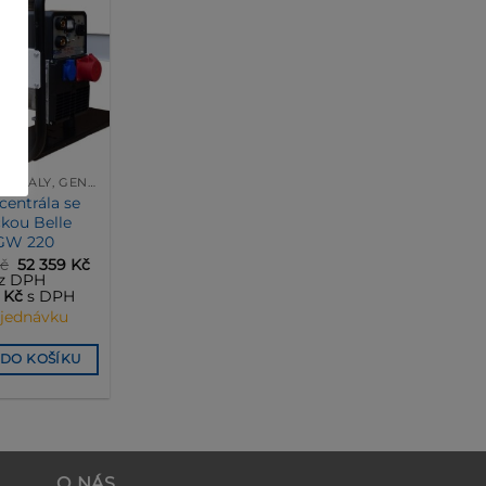
ELEKTROCENTRÁLY, GENERÁTORY
centrála se
kou Belle
GW 220
Původní
Aktuální
č
52 359
Kč
cena
cena
z DPH
byla:
je:
4
Kč
s DPH
56 300 Kč.
52 359 Kč.
jednávku
 DO KOŠÍKU
O NÁS