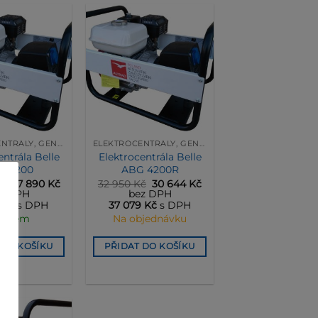
ELEKTROCENTRÁLY, GENERÁTORY
ELEKTROCENTRÁLY, GENERÁTORY
entrála Belle
Elektrocentrála Belle
G 4200
ABG 4200R
Původní
Aktuální
Původní
Aktuální
č
27 890
Kč
32 950
Kč
30 644
Kč
cena
cena
cena
cena
z DPH
bez DPH
byla:
je:
byla:
je:
7
Kč
s DPH
37 079
Kč
s DPH
29 990 Kč.
27 890 Kč.
32 950 Kč.
30 644 Kč.
ladem
Na objednávku
 DO KOŠÍKU
PŘIDAT DO KOŠÍKU