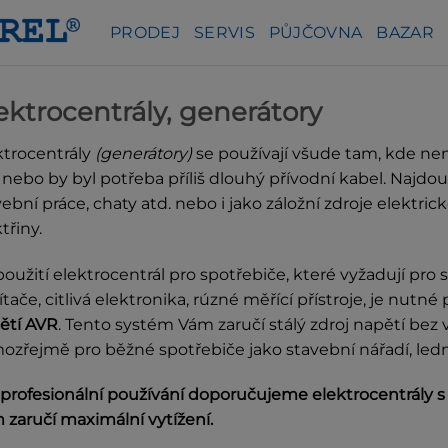
PRODEJ
SERVIS
PŮJČOVNA
BAZAR
ektrocentrály, generátory
ktrocentrály
(generátory)
se používají všude tam, kde nen
ě nebo by byl potřeba příliš dlouhý přívodní kabel. Najdo
vební práce, chaty atd. nebo i jako záložní zdroje elektri
třiny.
použití elektrocentrál pro spotřebiče, které vyžadují pro s
tače, citlivá elektronika, rúzné měřící přístroje, je nutné
ětí AVR
. Tento systém Vám zaručí stálý zdroj napětí bez 
ozřejmě pro běžné spotřebiče jako stavební nářadí, ledn
 profesionální používání doporučujeme elektrocentrály
 zaručí maximální vytížení.