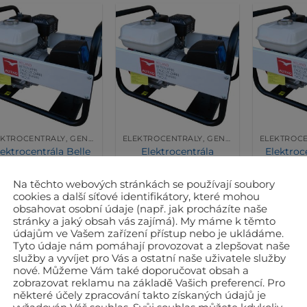
ELEKTROCENTRÁLY, GENERÁTORY
ELEKTROCENTRÁLY, GENERÁTORY
lektrocentrála Belle
Elektrocentrála
Elektroc
ABG 3000
Belle/ALTRAD ABG
AB
2700R
Původní
Aktuální
0 400
Kč
18 972
Kč
29 990
K
Na těchto webových stránkách se používají soubory
cena
cena
bez DPH
be
Původní
Aktuální
23 600
Kč
21 948
Kč
byla:
je:
cookies a další síťové identifikátory, které mohou
22 956
Kč
s DPH
33 74
cena
cena
bez DPH
20 400 Kč.
18 972 Kč.
byla:
je:
obsahovat osobní údaje (např. jak procházíte naše
26 557
Kč
s DPH
Skladem
Sk
23 600 Kč.
21 948 Kč.
stránky a jaký obsah vás zajímá). My máme k těmto
Skladem
údajům ve Vašem zařízení přístup nebo je ukládáme.
PŘIDAT DO KOŠÍKU
PŘIDAT
Tyto údaje nám pomáhají provozovat a zlepšovat naše
PŘIDAT DO KOŠÍKU
služby a vyvíjet pro Vás a ostatní naše uživatele služby
nové. Můžeme Vám také doporučovat obsah a
zobrazovat reklamu na základě Vašich preferencí. Pro
některé účely zpracování takto získaných údajů je