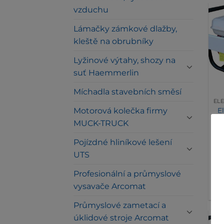
vzduchu
Lámačky zámkové dlažby,
kleště na obrubníky
Lyžinové výtahy, shozy na
suť Haemmerlin
Míchadla stavebních směsí
E
Motorová kolečka firmy
MUCK-TRUCK
2
Pojízdné hliníkové lešení
UTS
Profesionální a průmyslové
vysavače Arcomat
Průmyslové zametací a
úklidové stroje Arcomat