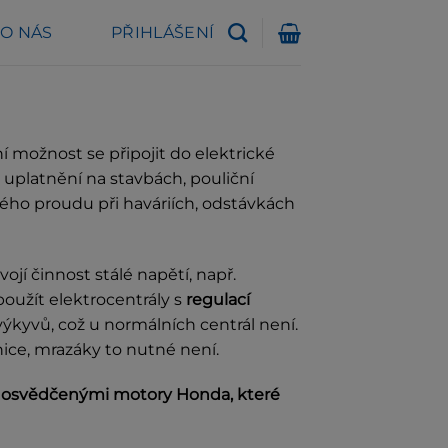
O NÁS
PŘIHLÁŠENÍ
í možnost se připojit do elektrické
u uplatnění na stavbách, pouliční
ckého proudu při haváriích, odstávkách
vojí činnost stálé napětí, např.
 použít elektrocentrály s
regulací
výkyvů, což u normálních centrál není.
ice, mrazáky to nutné není.
 s osvědčenými motory Honda, které