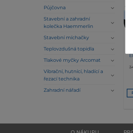
Půjčovna
Stavební a zahradní
kolečka Haemmerlin
Stavební míchačky
Teplovzdušná topidla
E
Tlakové myčky Arcomat
3
Vibrační, hutnící, hladící a
řezací technika
Zahradní nářadí
O NÁKUPU
PR