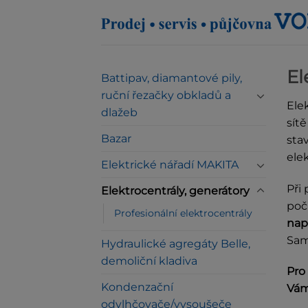
Přeskočit
na
obsah
El
Battipav, diamantové pily,
ruční řezačky obkladů a
Ele
dlažeb
sít
Bazar
sta
elek
Elektrické nářadí MAKITA
Při 
Elektrocentrály, generátory
počí
Profesionální elektrocentrály
nap
Sam
Hydraulické agregáty Belle,
demoliční kladiva
Pro
Kondenzační
Vám
odvlhčovače/vysoušeče