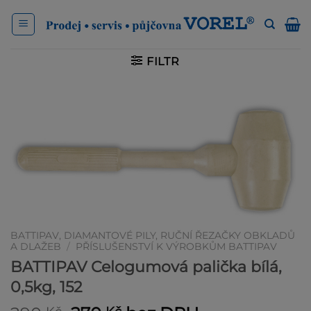
Přeskočit
na
obsah
FILTR
BATTIPAV, DIAMANTOVÉ PILY, RUČNÍ ŘEZAČKY OBKLADŮ
A DLAŽEB
/
PŘÍSLUŠENSTVÍ K VÝROBKŮM BATTIPAV
BATTIPAV Celogumová palička bílá,
0,5kg, 152