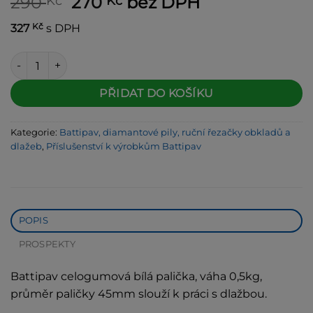
Původní
Aktuální
290
270
bez DPH
Kč
Kč
cena
cena
Kč
327
s DPH
byla:
je:
290 Kč.
270 Kč.
BATTIPAV Celogumová palička bílá, 0,5kg, 152 množství
Alternative:
PŘIDAT DO KOŠÍKU
Kategorie:
Battipav, diamantové pily, ruční řezačky obkladů a
dlažeb
,
Příslušenství k výrobkům Battipav
POPIS
PROSPEKTY
Battipav celogumová bílá palička, váha 0,5kg,
průměr paličky 45mm slouží k práci s dlažbou.