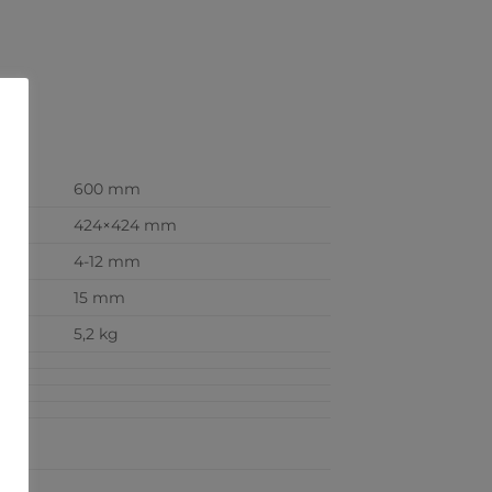
600 mm
424×424 mm
4-12 mm
15 mm
5,2 kg