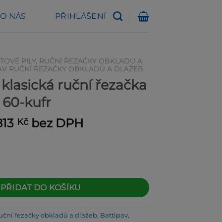
O NÁS
PŘIHLÁŠENÍ
TOVÉ PILY, RUČNÍ ŘEZAČKY OBKLADŮ A
AV RUČNÍ ŘEZAČKY OBKLADŮ A DLAŽEB
klasická ruční řezačka
 60-kufr
vodní
Aktuální
813
bez DPH
Kč
na
cena
la:
je:
025 Kč.
2 813 Kč.
uční řezačka Basic Plus 60-kufr množství
PŘIDAT DO KOŠÍKU
ruční řezačky obkladů a dlažeb
,
Battipav,