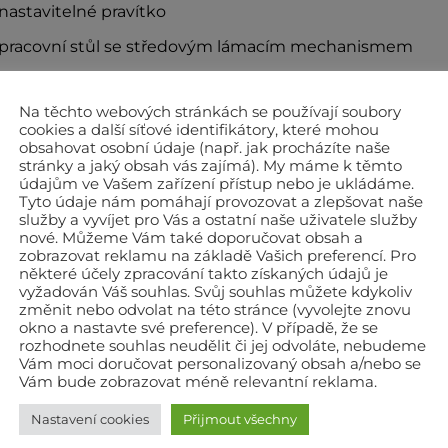
nastavitelné pravítko
pracovní stůl se středovým lámacím mechanismem
dodáváno v plastovém kufru
Na těchto webových stránkách se používají soubory
chnické údaje
cookies a další síťové identifikátory, které mohou
obsahovat osobní údaje (např. jak procházíte naše
stránky a jaký obsah vás zajímá). My máme k těmto
imální délka řezu
údajům ve Vašem zařízení přístup nebo je ukládáme.
Tyto údaje nám pomáhají provozovat a zlepšovat naše
. rozměr pro diagonální řez
služby a vyvíjet pro Vás a ostatní naše uživatele služby
nové. Můžeme Vám také doporučovat obsah a
. síla řezaného materiálu
zobrazovat reklamu na základě Vašich preferencí. Pro
ůměr řezného kolečka
některé účely zpracování takto získaných údajů je
vyžadován Váš souhlas. Svůj souhlas můžete kdykoliv
ha
změnit nebo odvolat na této stránce (vyvolejte znovu
okno a nastavte své preference). V případě, že se
rozhodnete souhlas neudělit či jej odvoláte, nebudeme
Vám moci doručovat personalizovaný obsah a/nebo se
Vám bude zobrazovat méně relevantní reklama.
Nastavení cookies
Přijmout všechny