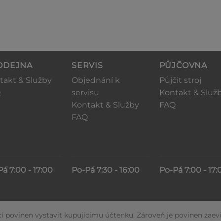
ODEJNA
SERVIS
PŮJČOVNA
takt & Služby
Objednání k
Půjčit stroj
Q
servisu
Kontakt & Služ
Kontakt & Služby
FAQ
FAQ
á 7:00 - 17:00
Po-Pá 7:30 - 16:00
Po-Pá 7:00 - 17:
cí povinen vystavit kupujícímu účtenku. Zároveň je povinen zaevi