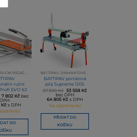
BATTIPAV RUČNÍ ŘEZAČKY OBKLADŮ A DLAŽEB
BATTIPAV, DIAMANTOVÉ PILY, RUČNÍ ŘEZAČKY OBKLADŮ A DLAŽEB
TTIPAV
BATTIPAV portálová
onální ruční
pila Supreme 120S
Profi EVO 63
Původní
Aktuální
57 590
Kč
53 558
Kč
cena
cena
bez DPH
Původní
Aktuální
7 802
Kč
bez
byla:
je:
64 805
Kč
s DPH
cena
cena
DPH
57 590 Kč.
53 558 Kč.
byla:
je:
0
Kč
s DPH
Na objednávku
8 390 Kč.
7 802 Kč.
bjednávku
PŘIDAT DO
IDAT DO
KOŠÍKU
OŠÍKU