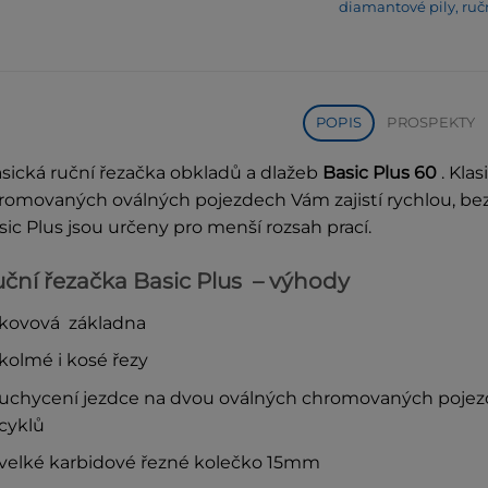
diamantové pily, ruč
POPIS
PROSPEKTY
asická ruční řezačka obkladů a dlažeb
Basic Plus 60
. Kla
romovaných oválných pojezdech Vám zajistí rychlou, bez
sic Plus jsou určeny pro menší rozsah prací.
ční řezačka Basic Plus – výhody
kovová základna
kolmé i kosé řezy
uchycení jezdce na dvou oválných chromovaných pojezd
cyklů
velké karbidové řezné kolečko 15mm