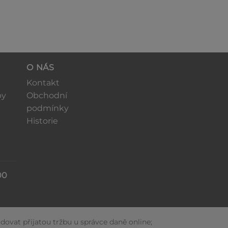
O NÁS
Kontakt
by
Obchodní
podmínky
Historie
00
dovat přijatou tržbu u správce daně online;