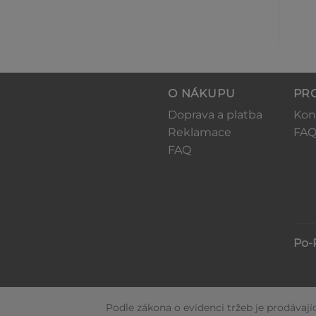
O NÁKUPU
PR
Doprava a platba
Kon
Reklamace
FA
FAQ
Po-P
Podle zákona o evidenci tržeb je prodávají