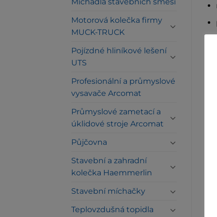
Míchadla stavebních směsí
Motorová kolečka firmy
MUCK-TRUCK
Pojízdné hliníkové lešení
Te
UTS
Profesionální a průmyslové
Max
vysavače Arcomat
Max
Průmyslové zametací a
Max
úklidové stroje Arcomat
Pr
Půjčovna
Vá
Stavební a zahradní
kolečka Haemmerlin
Stavební míchačky
Teplovzdušná topidla