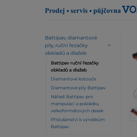
Přeskočit
na
obsah
Battipav, diamantové
pily, ruční řezačky
obkladů a dlažeb
Battipav ruční řezačky
obkladů a dlažeb
Diamantové kotouče
Diamantové pily Battipav
Nářadí Battipav pro
manipulaci a pokládku
velkoformátových desek
Příslušenství k výrobkům
Battipav