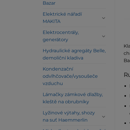
Bazar
Elektrické nářadí
MAKITA
Elektrocentrály,
generátory
Kl
Hydraulické agregáty Belle,
ch
demoliční kladiva
Ba
Kondenzační
Ru
odvlhčovače/vysoušeče
vzduchu
Lámačky zámkové dlažby,
kleště na obrubníky
Lyžinové výtahy, shozy
na suť Haemmerlin