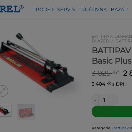
PRODEJ
SERVIS
PŮJČOVNA
BAZAR
BATTIPAV, DIAMAN
DLAŽEB
/
BATTIP
BATTIPAV 
Basic Plus
Pů
3 025
2 
Kč
ce
Kč
3 404
s DPH
by
3 
BATTIPAV klasická r
Alternative:
Kategorie:
Battipav 