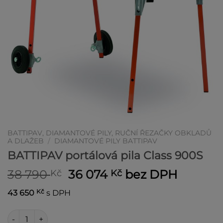
BATTIPAV, DIAMANTOVÉ PILY, RUČNÍ ŘEZAČKY OBKLADŮ
A DLAŽEB
/
DIAMANTOVÉ PILY BATTIPAV
BATTIPAV portálová pila Class 900S
Původní
Aktuální
38 790
36 074
bez DPH
Kč
Kč
cena
cena
Kč
43 650
s DPH
byla:
je:
38 790 Kč.
36 074 Kč.
BATTIPAV portálová pila Class 900S množství
Alternative: