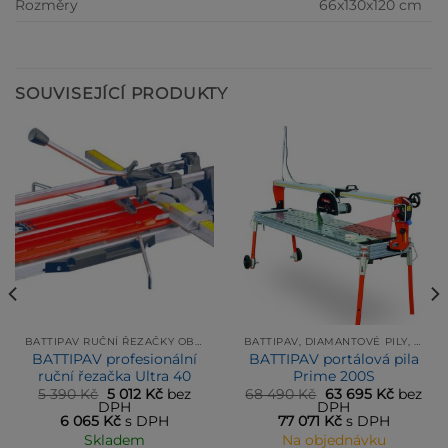
Rozměry
66x130x120 cm
SOUVISEJÍCÍ PRODUKTY
BATTIPAV RUČNÍ ŘEZAČKY OBKLADŮ A DLAŽEB
BATTIPAV, DIAMANTOVÉ PILY, RUČNÍ ŘEZAČKY OBKLADŮ A DLAŽEB
BATTIPAV profesionální
BATTIPAV portálová pila
ruční řezačka Ultra 40
Prime 200S
ní
Původní
Aktuální
Původní
Aktuáln
5 390
Kč
5 012
Kč
bez
68 490
Kč
63 695
Kč
bez
cena
cena
cena
cena
DPH
DPH
byla:
je:
byla:
je:
6 065
Kč
s DPH
77 071
Kč
s DPH
Kč.
5 390 Kč.
5 012 Kč.
68 490 Kč.
63 695 
Skladem
Na objednávku