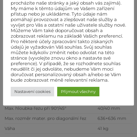
procházíte naše stránky a jaký obsah vás zajímá).
My máme k těmto údajům ve Vašem zařízení
boční doraz s úchytem
přístup nebo je ukládáme. Tyto údaje nám
pomáhají provozovat a zlepšovat naše služby a
dlouhý úchyt pro boční doraz 1 pár
vyvíjet pro Vás a ostatní naše uživatele služby nové.
Můžeme Vám také doporučovat obsah a
uzamykací držák dlaždic
zobrazovat reklamu na základě Vašich preferencí.
Pro některé účely zpracování takto získaných
Technické údaje
údajů je vyžadován Váš souhlas. Svůj souhlas
můžete kdykoliv změnit nebo odvolat na této
Motor
230/50 V/Hz
stránce (vyvolejte znovu okno a nastavte své
preference). V případě, že se rozhodnete souhlas
Příkon motoru
1,0 kW
neudělit či jej odvoláte, nebudeme Vám moci
doručovat personalizovaný obsah a/nebo se Vám
Otáčky motoru
2800 ot./min.
bude zobrazovat méně relevantní reklama.
Max. průměr kotouče
200 mm
Nastavení cookies
Přijmout všechny
Max. délka řezu
900 mm
Max. hloubka řezu při 90°/45°
40/40 mm
Max. rozměr mater. pro diagonální řez
636×636 mm
Váha
41 kg