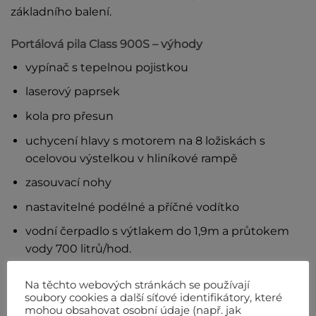
základního balení.
Portálová pila Class 900S – výhody
vypínač s tepelnou pojistkou
laserový paprsek
kola pro přesun
uchycení hlavy s motorem na 8 ložiskách s
ocelovou výstelkou v hliníkové rampě
zasouvací nohy
nastavitelné podélné a příčné vodítko
vodní čerpadlo s výtlakem do 1,9m a průtokem
vody 700 litrů/hod.
Výbava na přání
Na těchto webových stránkách se používají
soubory cookies a další síťové identifikátory, které
mohou obsahovat osobní údaje (např. jak
boční rozšíření stolu 60×50 cm