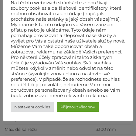
sada 67024 obsahující- zvedací popruhy, 1x
Na těchto webových stránkách se používají
soubory cookies a další síťové identifikátory, které
diamantový kotouč 200mm Sankyo, brusný
mohou obsahovat osobní údaje (např. jak
kámen na kotouče, karbidový brus hrubost 120 s
procházíte naše stránky a jaký obsah vás zajímá).
držákem
My máme k těmto údajům ve Vašem zařízení
přístup nebo je ukládáme. Tyto údaje nám
pomáhají provozovat a zlepšovat naše služby a
Výbava na přání
vyvíjet pro Vás a ostatní naše uživatele služby nové.
Můžeme Vám také doporučovat obsah a
zobrazovat reklamu na základě Vašich preferencí.
boční rozšíření stolu s válečky 60×80 cm
Pro některé účely zpracování takto získaných
údajů je vyžadován Váš souhlas. Svůj souhlas
úchyt B-block
můžete kdykoliv změnit nebo odvolat na této
stránce (vyvolejte znovu okno a nastavte své
Technické údaje
preference). V případě, že se rozhodnete souhlas
neudělit či jej odvoláte, nebudeme Vám moci
Motor
230/50 V/Hz
doručovat personalizovaný obsah a/nebo se Vám
bude zobrazovat méně relevantní reklama.
Příkon motoru
1,4 kW
Nastavení cookies
Přijmout všechny
Otáčky motoru
2800 ot./min.
Max. průměr kotouče
200 mm
Max. délka řezu
3300 mm