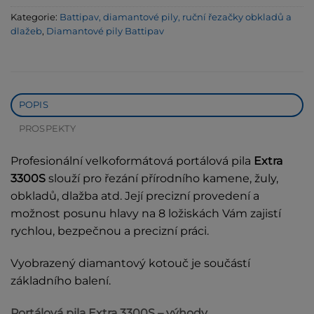
Kategorie:
Battipav, diamantové pily, ruční řezačky obkladů a
dlažeb
,
Diamantové pily Battipav
POPIS
PROSPEKTY
Profesionální velkoformátová portálová pila
Extra
3300S
slouží pro řezání přírodního kamene, žuly,
obkladů, dlažba atd. Její precizní provedení a
možnost posunu hlavy na 8 ložiskách Vám zajistí
rychlou, bezpečnou a precizní práci.
Vyobrazený diamantový kotouč je součástí
základního balení.
Portálová pila Extra 3300S – výhody