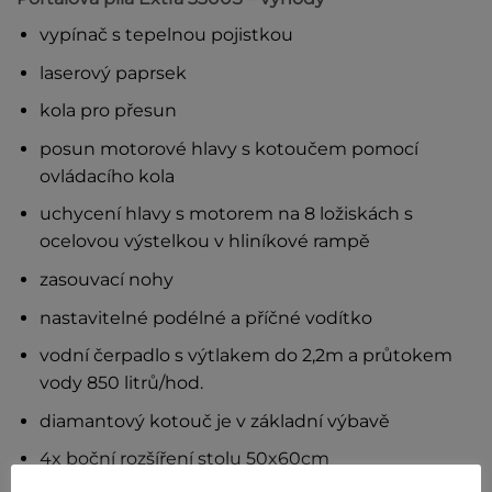
vypínač s tepelnou pojistkou
laserový paprsek
kola pro přesun
posun motorové hlavy s kotoučem pomocí
ovládacího kola
uchycení hlavy s motorem na 8 ložiskách s
ocelovou výstelkou v hliníkové rampě
zasouvací nohy
nastavitelné podélné a příčné vodítko
vodní čerpadlo s výtlakem do 2,2m a průtokem
vody 850 litrů/hod.
diamantový kotouč je v základní výbavě
4x boční rozšíření stolu 50x60cm