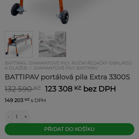
BATTIPAV, DIAMANTOVÉ PILY, RUČNÍ ŘEZAČKY OBKLADŮ
A DLAŽEB
/
DIAMANTOVÉ PILY BATTIPAV
BATTIPAV portálová pila Extra 3300S
Původní
Aktuální
132 590
123 308
bez DPH
Kč
Kč
cena
cena
Kč
149 203
s DPH
byla:
je:
132 590 Kč.
123 308 Kč.
BATTIPAV portálová pila Extra 3300S množství
Alternative:
PŘIDAT DO KOŠÍKU