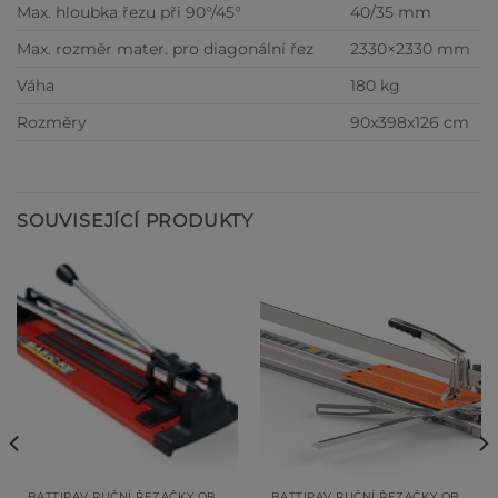
Max. hloubka řezu při 90°/45°
40/35 mm
Max. rozměr mater. pro diagonální řez
2330×2330 mm
Váha
180 kg
Rozměry
90x398x126 cm
SOUVISEJÍCÍ PRODUKTY
BATTIPAV RUČNÍ ŘEZAČKY OBKLADŮ A DLAŽEB
BATTIPAV RUČNÍ ŘEZAČKY OBKLADŮ A DLAŽEB