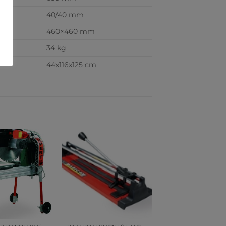
40/40 mm
460×460 mm
34 kg
44x116x125 cm