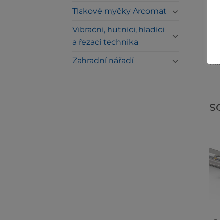
Tlakové myčky Arcomat
Max
Vibrační, hutnící, hladící
Max
a řezací technika
Vá
Zahradní nářadí
Ro
S