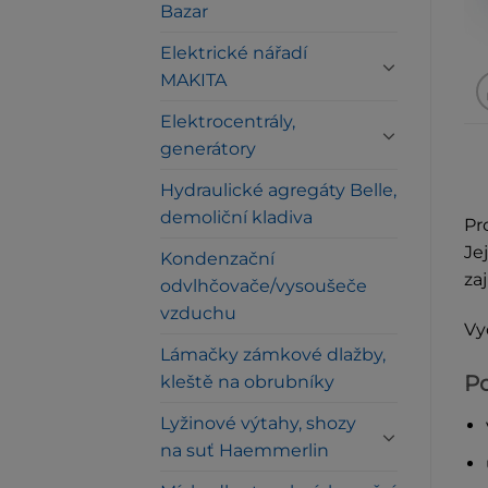
Bazar
Elektrické nářadí
MAKITA
Elektrocentrály,
generátory
Hydraulické agregáty Belle,
demoliční kladiva
Pr
Je
Kondenzační
za
odvlhčovače/vysoušeče
vzduchu
Vy
Lámačky zámkové dlažby,
Po
kleště na obrubníky
Lyžinové výtahy, shozy
na suť Haemmerlin