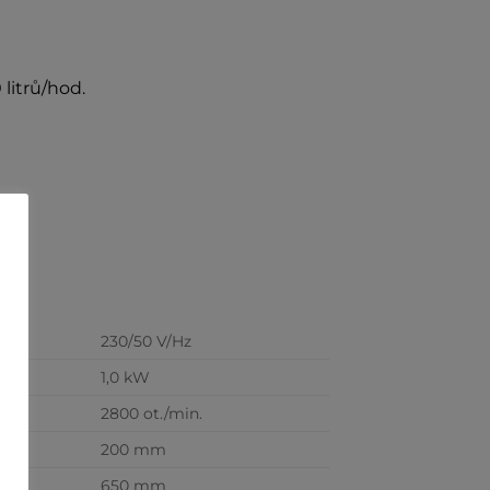
litrů/hod.
230/50 V/Hz
1,0 kW
2800 ot./min.
200 mm
650 mm