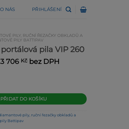
O NÁS
PŘIHLÁŠENÍ
TOVÉ PILY, RUČNÍ ŘEZAČKY OBKLADŮ A
TOVÉ PILY BATTIPAV
portálová pila VIP 260
ůvodní
Aktuální
23 706
bez DPH
Kč
cena
cena
yla:
je:
5 490 Kč.
23 706 Kč.
 pila VIP 260 množství
PŘIDAT DO KOŠÍKU
diamantové pily, ruční řezačky obkladů a
ily Battipav