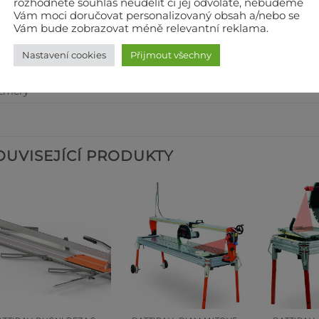
rozhodnete souhlas neudělit či jej odvoláte, nebudeme
Vám moci doručovat personalizovaný obsah a/nebo se
. hloubka řezu při 90°/45°
Vám bude zobrazovat méně relevantní reklama.
. rozměr mater. pro diagonální řez
Nastavení cookies
Přijmout všechny
ha
změry
OUVISEJÍCÍ PRODUKTY