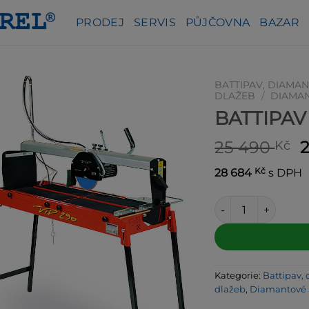
PRODEJ
SERVIS
PŮJČOVNA
BAZAR
BATTIPAV, DIAMAN
DLAŽEB
/
DIAMAN
BATTIPAV 
P
25 490
Kč
Kč
28 684
s DPH
b
2
BATTIPAV portálová
Alternative:
Kategorie:
Battipav, 
dlažeb
,
Diamantové p