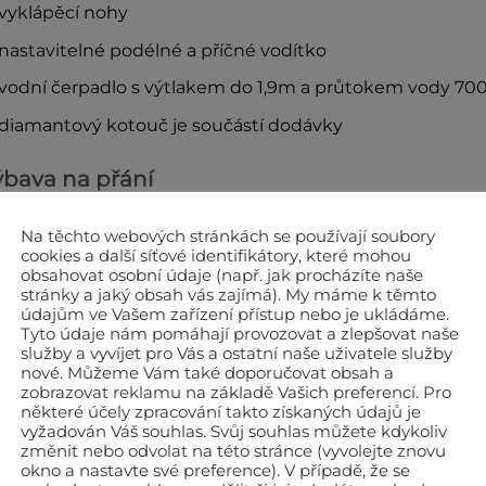
vyklápěcí nohy
nastavitelné podélné a příčné vodítko
vodní čerpadlo s výtlakem do 1,9m a průtokem vody 700 
diamantový kotouč je součástí dodávky
bava na přání
boční rozšíření stolu 60×40 cm
Na těchto webových stránkách se používají soubory
cookies a další síťové identifikátory, které mohou
obsahovat osobní údaje (např. jak procházíte naše
chnické údaje
stránky a jaký obsah vás zajímá). My máme k těmto
údajům ve Vašem zařízení přístup nebo je ukládáme.
Tyto údaje nám pomáhají provozovat a zlepšovat naše
tor
služby a vyvíjet pro Vás a ostatní naše uživatele služby
nové. Můžeme Vám také doporučovat obsah a
íkon motoru
zobrazovat reklamu na základě Vašich preferencí. Pro
áčky motoru
některé účely zpracování takto získaných údajů je
vyžadován Váš souhlas. Svůj souhlas můžete kdykoliv
x. průměr kotouče
změnit nebo odvolat na této stránce (vyvolejte znovu
okno a nastavte své preference). V případě, že se
. délka řezu