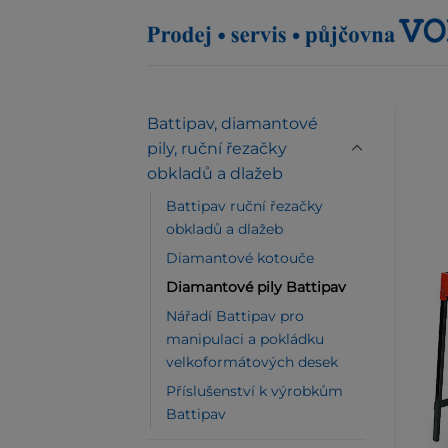
Přeskočit
na
obsah
Battipav, diamantové
pily, ruční řezačky
obkladů a dlažeb
Battipav ruční řezačky
obkladů a dlažeb
Diamantové kotouče
Diamantové pily Battipav
Nářadí Battipav pro
manipulaci a pokládku
velkoformátových desek
Příslušenství k výrobkům
Battipav