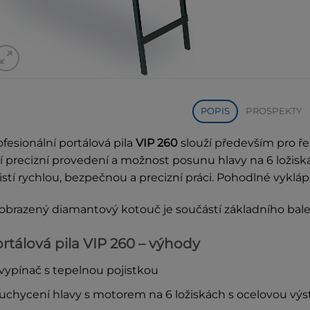
POPIS
PROSPEKTY
ofesionální portálová pila
VIP 260
slouží především pro ře
jí precizní provedení a možnost posunu hlavy na 6 ložisk
jistí rychlou, bezpečnou a precizní práci. Pohodlné vykláp
obrazený diamantový kotouč je součástí základního bale
rtálová pila VIP 260 – výhody
vypínač s tepelnou pojistkou
uchycení hlavy s motorem na 6 ložiskách s ocelovou výs