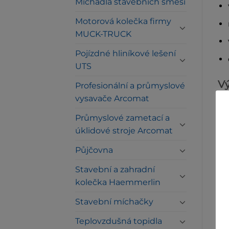
Míchadla stavebních směsí
Motorová kolečka firmy
MUCK-TRUCK
Pojízdné hliníkové lešení
UTS
Vý
Profesionální a průmyslové
vysavače Arcomat
Průmyslové zametací a
úklidové stroje Arcomat
Te
Půjčovna
Mo
Stavební a zahradní
Př
kolečka Haemmerlin
Ot
Stavební míchačky
Ma
Teplovzdušná topidla
Max