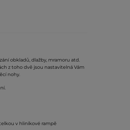
zání obkladů, dlažby, mramoru atd.
ách z toho dvě jsou nastavitelná Vám
ěcí nohy.
ní.
telkou v hliníkové rampě