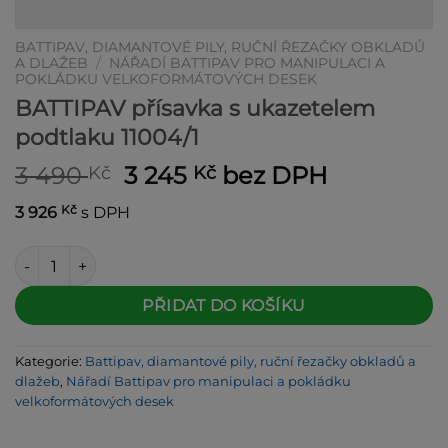
BATTIPAV, DIAMANTOVÉ PILY, RUČNÍ ŘEZAČKY OBKLADŮ
A DLAŽEB
/
NÁŘADÍ BATTIPAV PRO MANIPULACI A
POKLÁDKU VELKOFORMÁTOVÝCH DESEK
BATTIPAV přísavka s ukazetelem
podtlaku 11004/1
Původní
Aktuální
3 490
3 245
bez DPH
Kč
Kč
cena
cena
Kč
3 926
s DPH
byla:
je:
3 490 Kč.
3 245 Kč.
BATTIPAV přísavka s ukazetelem podtlaku 11004/1 množství
Alternative:
PŘIDAT DO KOŠÍKU
Kategorie:
Battipav, diamantové pily, ruční řezačky obkladů a
dlažeb
,
Nářadí Battipav pro manipulaci a pokládku
velkoformátových desek