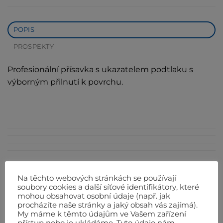
POPIS
PROSPEKTY
Profesionální přísavka s ukazatelem podtlaku s
výborným přilnutí k povrchu.
Na těchto webových stránkách se používají
soubory cookies a další síťové identifikátory, které
mohou obsahovat osobní údaje (např. jak
procházíte naše stránky a jaký obsah vás zajímá).
My máme k těmto údajům ve Vašem zařízení