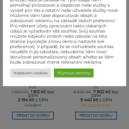
přístup nebo je ukládáme. Tyto údaje nám
SOUVISEJÍCÍ PRODUKTY
pomáhají provozovat a zlepšovat naše služby a
vyvíjet pro Vás a ostatní naše uživatele služby nové.
Můžeme Vám také doporučovat obsah a
zobrazovat reklamu na základě Vašich preferencí.
Pro některé účely zpracování takto získaných
údajů je vyžadován Váš souhlas. Svůj souhlas
můžete kdykoliv změnit nebo odvolat na této
stránce (vyvolejte znovu okno a nastavte své
preference). V případě, že se rozhodnete souhlas
neudělit či jej odvoláte, nebudeme Vám moci
doručovat personalizovaný obsah a/nebo se Vám
bude zobrazovat méně relevantní reklama.
BATTIPAV RUČNÍ ŘEZAČKY OBKLADŮ A DLAŽEB
BATTIPAV RUČNÍ ŘEZAČKY OBKLADŮ A DLAŽEB
Nastavení cookies
Přijmout všechny
BATTIPAV klasická ruční
BATTIPAV profesionální
řezačka Basic Plus 30-
ruční řezačka Profi EVO
kufr
63
í
Původní
Aktuální
Původní
Aktuální
1 950
Kč
1 813
Kč
bez
8 390
Kč
7 802
Kč
bez
cena
cena
cena
cena
DPH
DPH
byla:
je:
byla:
je:
2 194
Kč
s DPH
9 440
Kč
s DPH
.
1 950 Kč.
1 813 Kč.
8 390 Kč.
7 802 Kč.
Skladem
Na objednávku
PŘIDAT DO KOŠÍKU
PŘIDAT DO KOŠÍKU