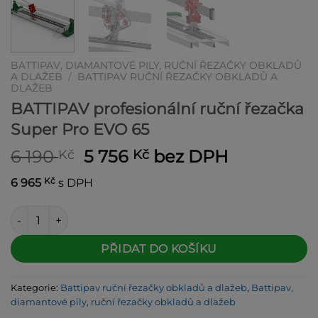
BATTIPAV, DIAMANTOVÉ PILY, RUČNÍ ŘEZAČKY OBKLADŮ
A DLAŽEB
/
BATTIPAV RUČNÍ ŘEZAČKY OBKLADŮ A
DLAŽEB
BATTIPAV profesionální ruční řezačka
Super Pro EVO 65
Původní
Aktuální
6 190
5 756
bez DPH
Kč
Kč
cena
cena
Kč
6 965
s DPH
byla:
je:
6 190 Kč.
5 756 Kč.
BATTIPAV profesionální ruční řezačka Super Pro EVO 65 množ
Alternative:
PŘIDAT DO KOŠÍKU
Kategorie:
Battipav ruční řezačky obkladů a dlažeb
,
Battipav,
diamantové pily, ruční řezačky obkladů a dlažeb