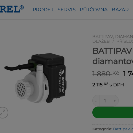
PRODEJ
SERVIS
PŮJČOVNA
BAZAR
BATTIPAV, DIAMAN
DLAŽEB
/
PŘÍSLU
BATTIPAV 
diamanto
Pů
1 880
1 
Kč
ce
Kč
2 115
s DPH
byl
1 8
BATTIPAV vodní če
Alternative:
Kategorie:
Battipav, 