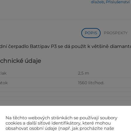
dlažeb
,
Příslušenstv
POPIS
PROSPEKTY
dní čerpadlo Battipav P3 se dá použít k většině diamant
chnické údaje
lak
2,5 m
ůtok
1560 litr/hod.
Na těchto webových stránkách se používají soubory
cookies a další síťové identifikátory, které mohou
obsahovat osobní údaje (např. jak procházíte naše