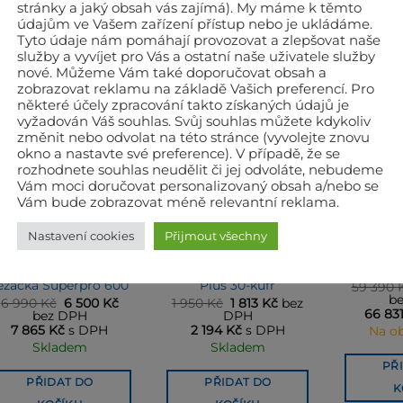
stránky a jaký obsah vás zajímá). My máme k těmto
údajům ve Vašem zařízení přístup nebo je ukládáme.
OUVISEJÍCÍ PRODUKTY
Tyto údaje nám pomáhají provozovat a zlepšovat naše
služby a vyvíjet pro Vás a ostatní naše uživatele služby
nové. Můžeme Vám také doporučovat obsah a
zobrazovat reklamu na základě Vašich preferencí. Pro
některé účely zpracování takto získaných údajů je
vyžadován Váš souhlas. Svůj souhlas můžete kdykoliv
změnit nebo odvolat na této stránce (vyvolejte znovu
okno a nastavte své preference). V případě, že se
rozhodnete souhlas neudělit či jej odvoláte, nebudeme
Vám moci doručovat personalizovaný obsah a/nebo se
Vám bude zobrazovat méně relevantní reklama.
Nastavení cookies
Přijmout všechny
BATTIPAV RUČNÍ ŘEZAČKY OBKLADŮ A DLAŽEB
BATTIPAV RUČNÍ ŘEZAČKY OBKLADŮ A DLAŽEB
BATTIPAV
BATTIPAV klasická
BATTIPAV
profesionální ruční
ruční řezačka Basic
Exper
ezačka Superpro 600
Plus 30-kufr
59 390
b
Původní
Aktuální
Původní
Aktuální
6 990
Kč
6 500
Kč
1 950
Kč
1 813
Kč
bez
66 83
cena
cena
cena
cena
bez DPH
DPH
byla:
je:
byla:
je:
7 865
Kč
s DPH
2 194
Kč
s DPH
Na o
6 990 Kč.
6 500 Kč.
1 950 Kč.
1 813 Kč.
Skladem
Skladem
PŘ
PŘIDAT DO
PŘIDAT DO
K