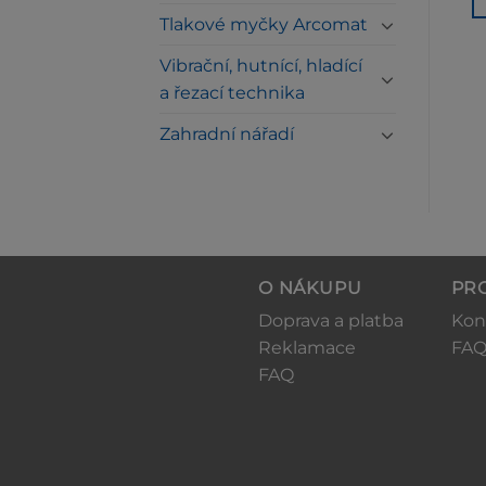
KOŠÍKU
Tlakové myčky Arcomat
Vibrační, hutnící, hladící
a řezací technika
Zahradní nářadí
O NÁKUPU
PR
Doprava a platba
Kon
Reklamace
FA
FAQ