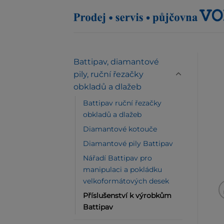
Přeskočit
na
obsah
Battipav, diamantové
pily, ruční řezačky
obkladů a dlažeb
Battipav ruční řezačky
obkladů a dlažeb
Diamantové kotouče
Diamantové pily Battipav
Nářadí Battipav pro
manipulaci a pokládku
velkoformátových desek
Příslušenství k výrobkům
Battipav