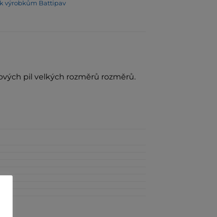
í k výrobkům Battipav
ových pil velkých rozměrů rozměrů.