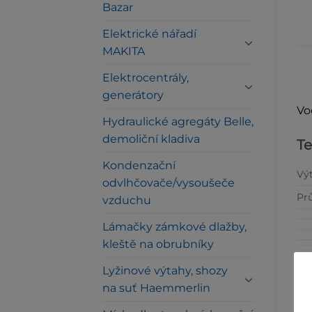
Bazar
Elektrické nářadí
MAKITA
Elektrocentrály,
generátory
Vo
Hydraulické agregáty Belle,
demoliční kladiva
Te
Kondenzační
Výt
odvlhčovače/vysoušeče
Pr
vzduchu
Lámačky zámkové dlažby,
kleště na obrubníky
Lyžinové výtahy, shozy
na suť Haemmerlin