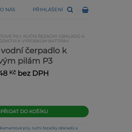
O NÁS
PŘIHLÁŠENÍ
TOVÉ PILY, RUČNÍ ŘEZAČKY OBKLADŮ A
ŠENSTVÍ K VÝROBKŮM BATTIPAV
vodní čerpadlo k
vým pilám P3
vodní
Aktuální
748
bez DPH
Kč
na
cena
a:
je:
80 Kč.
1 748 Kč.
rpadlo k diamantovým pilám P3 množství
PŘIDAT DO KOŠÍKU
diamantové pily, ruční řezačky obkladů a