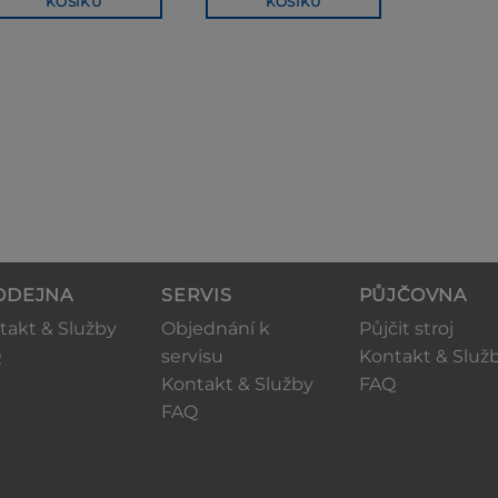
KOŠÍKU
KOŠÍKU
ODEJNA
SERVIS
PŮJČOVNA
takt & Služby
Objednání k
Půjčit stroj
Q
servisu
Kontakt & Služ
Kontakt & Služby
FAQ
FAQ