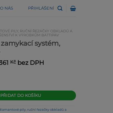
O NÁS
PŘIHLÁŠENÍ
TOVÉ PILY, RUČNÍ ŘEZAČKY OBKLADŮ A
ŠENSTVÍ K VÝROBKŮM BATTIPAV
zamykací systém,
0
ůvodní
Aktuální
 361
bez DPH
Kč
ena
cena
la:
je:
690 Kč.
4 361 Kč.
 systém, 65030/670 množství
PŘIDAT DO KOŠÍKU
diamantové pily, ruční řezačky obkladů a