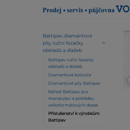
Přeskočit
na
obsah
Battipav, diamantové
pily, ruční řezačky
obkladů a dlažeb
Battipav ruční řezačky
obkladů a dlažeb
Diamantové kotouče
Diamantové pily Battipav
Nářadí Battipav pro
manipulaci a pokládku
velkoformátových desek
Příslušenství k výrobkům
Battipav