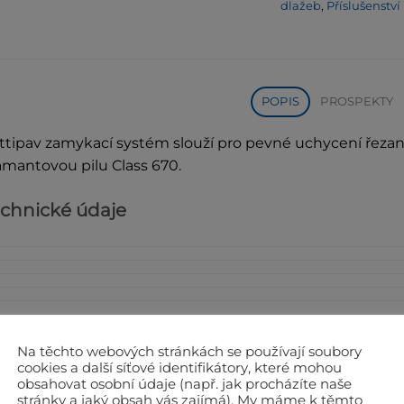
dlažeb
,
Příslušenstv
POPIS
PROSPEKTY
ttipav zamykací systém slouží pro pevné uchycení řezané
amantovou pilu Class 670.
chnické údaje
Na těchto webových stránkách se používají soubory
cookies a další síťové identifikátory, které mohou
obsahovat osobní údaje (např. jak procházíte naše
stránky a jaký obsah vás zajímá). My máme k těmto