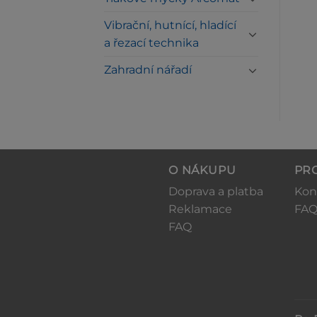
KOŠÍKU
Vibrační, hutnící, hladící
a řezací technika
Zahradní nářadí
O NÁKUPU
PR
Doprava a platba
Kon
Reklamace
FA
FAQ