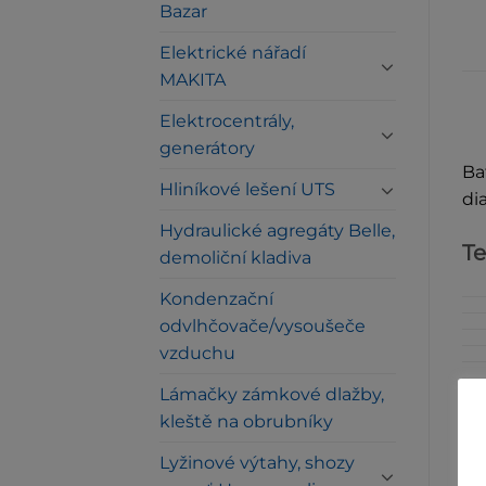
Bazar
Elektrické nářadí
MAKITA
Elektrocentrály,
generátory
Ba
Hliníkové lešení UTS
di
Hydraulické agregáty Belle,
Te
demoliční kladiva
Kondenzační
odvlhčovače/vysoušeče
vzduchu
Lámačky zámkové dlažby,
kleště na obrubníky
Lyžinové výtahy, shozy