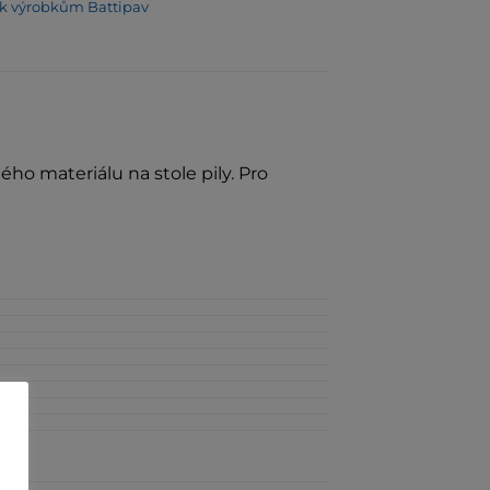
í k výrobkům Battipav
ho materiálu na stole pily. Pro