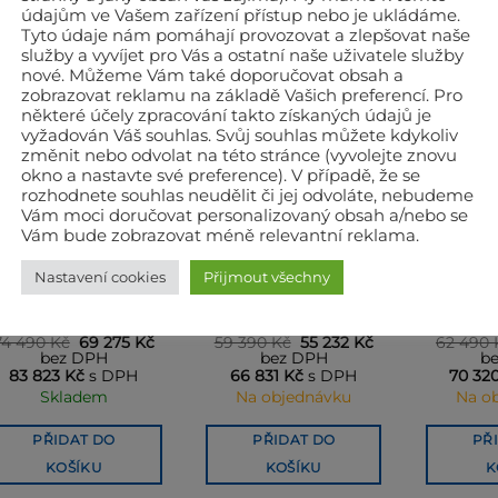
údajům ve Vašem zařízení přístup nebo je ukládáme.
OUVISEJÍCÍ PRODUKTY
Tyto údaje nám pomáhají provozovat a zlepšovat naše
služby a vyvíjet pro Vás a ostatní naše uživatele služby
nové. Můžeme Vám také doporučovat obsah a
zobrazovat reklamu na základě Vašich preferencí. Pro
některé účely zpracování takto získaných údajů je
vyžadován Váš souhlas. Svůj souhlas můžete kdykoliv
změnit nebo odvolat na této stránce (vyvolejte znovu
okno a nastavte své preference). V případě, že se
rozhodnete souhlas neudělit či jej odvoláte, nebudeme
Vám moci doručovat personalizovaný obsah a/nebo se
Vám bude zobrazovat méně relevantní reklama.
Nastavení cookies
Přijmout všechny
BATTIPAV, DIAMANTOVÉ PILY, RUČNÍ ŘEZAČKY OBKLADŮ A DLAŽEB
BATTIPAV, DIAMANTOVÉ PILY, RUČNÍ ŘEZAČKY OBKLADŮ A DLAŽEB
BATTIPAV portálová
BATTIPAV bloková pila
BATTIPA
pila Prime 700
Expert 500-400V
pila Dy
Původní
Aktuální
Původní
Aktuální
74 490
Kč
69 275
Kč
59 390
Kč
55 232
Kč
62 490
cena
cena
cena
cena
bez DPH
bez DPH
b
byla:
je:
byla:
je:
83 823
Kč
s DPH
66 831
Kč
s DPH
70 32
74 490 Kč.
69 275 Kč.
59 390 Kč.
55 232 Kč.
Skladem
Na objednávku
Na o
PŘIDAT DO
PŘIDAT DO
PŘ
KOŠÍKU
KOŠÍKU
K