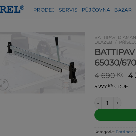
PRODEJ
SERVIS
PŮJČOVNA
BAZAR
BATTIPAV, DIAMAN
DLAŽEB
/
PŘÍSLU
BATTIPAV 
65030/67
P
4 690
4
Kč
c
Kč
5 277
s DPH
by
4 
BATTIPAV zamykací
Alternative:
Kategorie:
Battipav, 