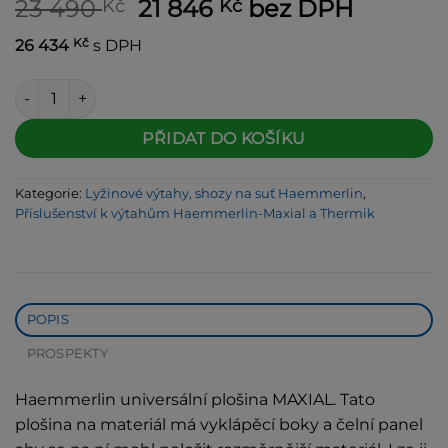
Původní
Aktuální
23 490
21 846
bez DPH
Kč
Kč
cena
cena
Kč
26 434
s DPH
byla:
je:
23 490 Kč.
21 846 Kč.
Haemmerlin universální plošina Maxial-312694601 množství
Alternative:
PŘIDAT DO KOŠÍKU
Kategorie:
Lyžinové výtahy, shozy na suť Haemmerlin
,
Příslušenství k výtahům Haemmerlin-Maxial a Thermik
POPIS
PROSPEKTY
Haemmerlin universální plošina MAXIAL. Tato
plošina na materiál má vyklápěcí boky a čelní panel