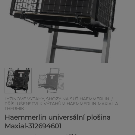
LYŽINOVÉ VÝTAHY, SHOZY NA SUŤ HAEMMERLIN
/
PŘÍSLUŠENSTVÍ K VÝTAHŮM HAEMMERLIN-MAXIAL A
THERMIK
Haemmerlin universální plošina
Maxial-312694601