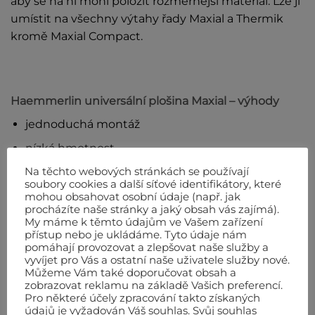
aby se na ní mohl položit rozměrnější materiál. Lze ji
umístit na všechny výtahy řady Maxial a Thermik
kromě Maxial Compact.
Haemmerlin universální plošina Maxial – výhody
jednoduchá montáž
nízká hmotnost
Na těchto webových stránkách se používají
přeprava větších materiálů
soubory cookies a další síťové identifikátory, které
mohou obsahovat osobní údaje (např. jak
Technické údaje
procházíte naše stránky a jaký obsah vás zajímá).
My máme k těmto údajům ve Vašem zařízení
přístup nebo je ukládáme. Tyto údaje nám
Obsah plošiny
273 litr
pomáhají provozovat a zlepšovat naše služby a
vyvíjet pro Vás a ostatní naše uživatele služby nové.
Max. nosná šířka
1732 mm
Můžeme Vám také doporučovat obsah a
zobrazovat reklamu na základě Vašich preferencí.
Pro některé účely zpracování takto získaných
údajů je vyžadován Váš souhlas. Svůj souhlas