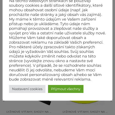
Na těchto webových stránkách se používají
soubory cookies a další síťové identifikátory, které
mohou obsahovat osobní údaje (např. jak
procházíte naše stránky a jaký obsah vás zajímá).
My máme k těmto údajům ve Vašem zařízení
přístup nebo je ukládáme. Tyto údaje nám
pomáhají provozovat a zlepšovat naše služby a
vyvíjet pro Vás a ostatní naše uživatele služby nové.
Můžeme Vám také doporučovat obsah a
zobrazovat reklamu na základě Vašich preferencí.
Pro některé účely zpracování takto získaných
SOUVISEJÍCÍ PRODUKTY
údajů je vyžadován Váš souhlas. Svůj souhlas
můžete kdykoliv změnit nebo odvolat na této
stránce (vyvolejte znovu okno a nastavte své
preference). V případě, že se rozhodnete souhlas
neudělit či jej odvoláte, nebudeme Vám moci
doručovat personalizovaný obsah a/nebo se Vám
bude zobrazovat méně relevantní reklama.
Nastavení cookies
Přijmout všechny
LYŽINOVÉ VÝTAHY, SHOZY NA SUŤ HAEMMERLIN
LYŽINOVÉ VÝTAHY, SHOZY NA SUŤ HAEMMERLIN