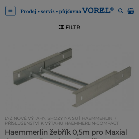
Přeskočit
na
obsah
FILTR
LYŽINOVÉ VÝTAHY, SHOZY NA SUŤ HAEMMERLIN
/
PŘÍSLUŠENSTVÍ K VÝTAHU HAEMMERLIN-COMPACT
Haemmerlin žebřík 0,5m pro Maxial