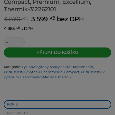
Compact, Premium, Excellium,
Thermik-312262101
Původní
Aktuální
3 870
3 599
bez DPH
Kč
Kč
cena
cena
Kč
4 355
s DPH
byla:
je:
3 870 Kč.
3 599 Kč.
Haemmerlin žebřík 0,5m pro Maxial Compact, Premium, Excel
Alternative:
PŘIDAT DO KOŠÍKU
Kategorie:
Lyžinové výtahy, shozy na suť Haemmerlin
,
Příslušenství k výtahu Haemmerlin-Compact
,
Příslušenství k
výtahům Haemmerlin-Maxial a Thermik
POPIS
PROSPEKTY