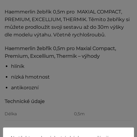
Haemmerlin žebřík 0,5m pro MAXIAL COMPACT,
PREMIUM, EXCELLIUM, THERMIK. Těmito žebříky si
můžete prodloužit svoji sestavu až do 30m výšky
dle modelu výtahu. Včetně rychlošroubů.
Haemmerlin žebřík 0,5m pro Maxial Compact,
Premium, Excellium, Thermik – výhody
hlíník
nízká hmotnost
antikorozní
Technické údaje
Délka
0,5m