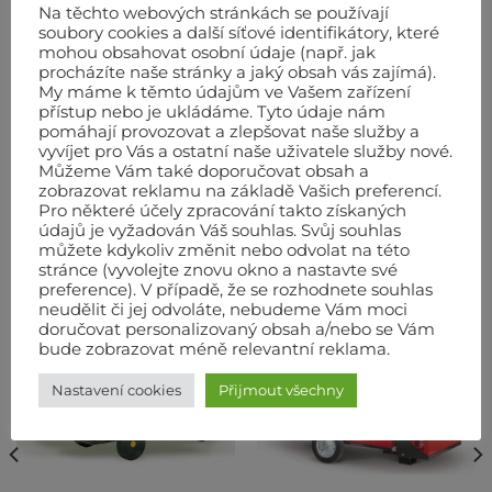
Na těchto webových stránkách se používají
Ochrana proti přehřátí
soubory cookies a další síťové identifikátory, které
mohou obsahovat osobní údaje (např. jak
procházíte naše stránky a jaký obsah vás zajímá).
Váha
18 kg
My máme k těmto údajům ve Vašem zařízení
Hlučnost
62 dBa
přístup nebo je ukládáme. Tyto údaje nám
pomáhají provozovat a zlepšovat naše služby a
Rozměry vxšxd
593x310x600 mm
vyvíjet pro Vás a ostatní naše uživatele služby nové.
Můžeme Vám také doporučovat obsah a
zobrazovat reklamu na základě Vašich preferencí.
Pro některé účely zpracování takto získaných
údajů je vyžadován Váš souhlas. Svůj souhlas
SOUVISEJÍCÍ PRODUKTY
můžete kdykoliv změnit nebo odvolat na této
stránce (vyvolejte znovu okno a nastavte své
preference). V případě, že se rozhodnete souhlas
neudělit či jej odvoláte, nebudeme Vám moci
doručovat personalizovaný obsah a/nebo se Vám
bude zobrazovat méně relevantní reklama.
Nastavení cookies
Přijmout všechny