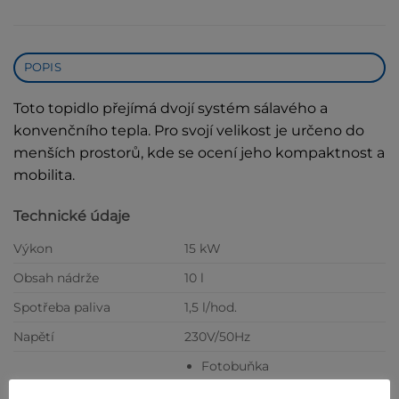
POPIS
Toto topidlo přejímá dvojí systém sálavého a
konvenčního tepla. Pro svojí velikost je určeno do
menších prostorů, kde se ocení jeho kompaktnost a
mobilita.
Technické údaje
Výkon
15 kW
Obsah nádrže
10 l
Spotřeba paliva
1,5 l/hod.
Napětí
230V/50Hz
Fotobuňka
Pojistka 1,6A
Bezpečnostní prvky