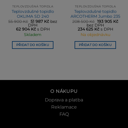
TEPLOVZDUŠNÁ TOPIDLA
TEPLOVZDUŠNÁ TOPIDLA
Teplovzdušné topidlo
Teplovzdušné topidlo
OKLIMA SD 240
ARCOTHERM Jumbo 235
ní
Původní
Aktuální
Původní
Aktu
55 900
Kč
51 987
Kč
bez
208 500
Kč
193 905
Kč
cena
cena
cena
cena
DPH
bez DPH
byla:
je:
byla:
je:
62 904
Kč
s DPH
234 625
Kč
s DPH
 Kč.
55 900 Kč.
51 987 Kč.
208 500 Kč.
193 9
Skladem
Na objednávku
PŘIDAT DO KOŠÍKU
PŘIDAT DO KOŠÍKU
O NÁKUPU
Doprava a platba
Reklamace
FAQ