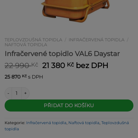
TEPLOVZDUŠNÁ TOPIDLA
/
INFRAČERVENÁ TOPIDLA
/
NAFTOVÁ TOPIDLA
Infračervené topidlo VAL6 Daystar
Původní
Aktuální
22 990
21 380
bez DPH
Kč
Kč
cena
cena
Kč
25 870
s DPH
byla:
je:
22 990 Kč.
21 380 Kč.
Infračervené topidlo VAL6 Daystar množství
Alternative:
PŘIDAT DO KOŠÍKU
Kategorie:
Infračervená topidla
,
Naftová topidla
,
Teplovzdušná
topidla