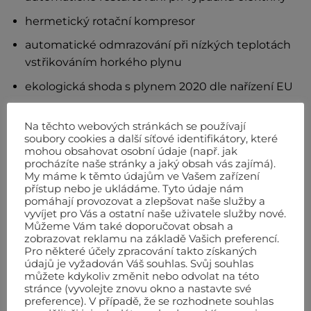
hermetický rotační kompresor
automatické odmrazování při nízkých teplotách
vstřikováním horkého plynu
ekologická shoda s plynem 2020 dle nařízení EU
odvod kondenzátu hadičkou do externí
Na těchto webových stránkách se používají
nádoby/odpadu
soubory cookies a další síťové identifikátory, které
mohou obsahovat osobní údaje (např. jak
výsuvné madlo
procházíte naše stránky a jaký obsah vás zajímá).
nádoba na kondenzát 17 litrů
My máme k těmto údajům ve Vašem zařízení
přístup nebo je ukládáme. Tyto údaje nám
pomáhají provozovat a zlepšovat naše služby a
Výbava na přání:
vyvíjet pro Vás a ostatní naše uživatele služby nové.
Můžeme Vám také doporučovat obsah a
zobrazovat reklamu na základě Vašich preferencí.
čerpadlo odčerpávající zkondenzovanou vodu do
Pro některé účely zpracování takto získaných
vyššího místa než je stroj 06AC119
údajů je vyžadován Váš souhlas. Svůj souhlas
můžete kdykoliv změnit nebo odvolat na této
sada na uchycení na stěnu 06AC113
stránce (vyvolejte znovu okno a nastavte své
preference). V případě, že se rozhodnete souhlas
přídavná otočná kolečka 06AC122