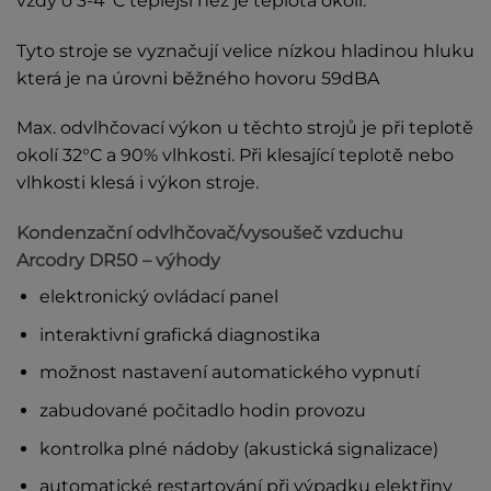
vždy o 3-4°C teplejší než je teplota okolí.
Tyto stroje se vyznačují velice nízkou hladinou hluku
která je na úrovni běžného hovoru 59dBA
Max. odvlhčovací výkon u těchto strojů je při teplotě
okolí 32°C a 90% vlhkosti. Při klesající teplotě nebo
vlhkosti klesá i výkon stroje.
Kondenzační odvlhčovač/vysoušeč vzduchu
Arcodry DR50 – výhody
elektronický ovládací panel
interaktivní grafická diagnostika
možnost nastavení automatického vypnutí
zabudované počitadlo hodin provozu
kontrolka plné nádoby (akustická signalizace)
automatické restartování při výpadku elektřiny