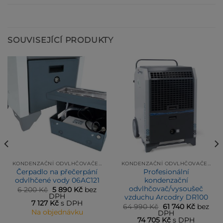
SOUVISEJÍCÍ PRODUKTY
KONDENZAČNÍ ODVLHČOVAČE/VYSOUŠEČE VZDUCHU
KONDENZAČNÍ ODVLHČOVAČE/VYSOUŠEČE VZDUCHU
Čerpadlo na přečerpání
Profesionální
odvlhčené vody 06AC121
kondenzační
odvlhčovač/vysoušeč
Původní
Aktuální
6 200
Kč
5 890
Kč
bez
cena
cena
DPH
vzduchu Arcodry DR100
ní
byla:
je:
7 127
Kč
s DPH
Původní
Aktuáln
64 990
Kč
61 740
Kč
bez
6 200 Kč.
5 890 Kč.
Na objednávku
cena
cena
DPH
Kč.
byla:
je:
74 705
Kč
s DPH