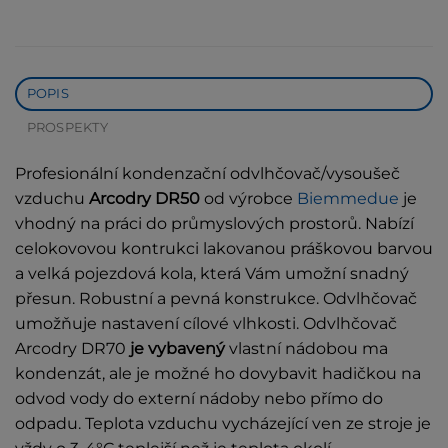
POPIS
PROSPEKTY
Profesionální kondenzační odvlhčovač/vysoušeč
vzduchu
Arcodry DR50
od výrobce
Biemmedue
je
vhodný na práci do průmyslových prostorů. Nabízí
celokovovou kontrukci lakovanou práškovou barvou
a velká pojezdová kola, která Vám umožní snadný
přesun. Robustní a pevná konstrukce. Odvlhčovač
umožňuje nastavení cílové vlhkosti. Odvlhčovač
Arcodry DR70
je vybavený
vlastní nádobou ma
kondenzát, ale je možné ho dovybavit hadičkou na
odvod vody do externí nádoby nebo přímo do
odpadu. Teplota vzduchu vycházející ven ze stroje je