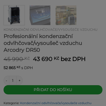
KONDENZAČNÍ ODVLHČOVAČE/VYSOUŠEČE VZDUCHU
Profesionální kondenzační
odvlhčovač/vysoušeč vzduchu
Arcodry DR50
Původní
Aktuální
45 990
43 690
bez DPH
Kč
Kč
cena
cena
Kč
52 865
s DPH
byla:
je:
45 990 Kč.
43 690 Kč.
Profesionální kondenzační odvlhčovač/vysoušeč vzduchu Ar
Alternative:
PŘIDAT DO KOŠÍKU
Kategorie:
Kondenzační odvlhčovače/vysoušeče vzduchu