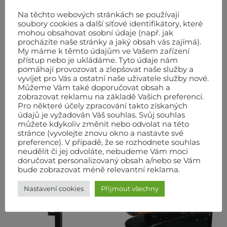
vyplacena zpět. Cena půjčovného je za jeden
Na těchto webových stránkách se používají
kalendářní den bez DPH. U některých strojů je zvlášť
soubory cookies a další síťové identifikátory, které
účtováno opotřebení nástroje a příslušenství (např.
mohou obsahovat osobní údaje (např. jak
Diamantové kotouče, železa do bouracích kladiv,
procházíte naše stránky a jaký obsah vás zajímá).
My máme k těmto údajům ve Vašem zařízení
brusné a řezné kotouče, pytlíky do vysavačů, palivo
přístup nebo je ukládáme. Tyto údaje nám
atd.)
pomáhají provozovat a zlepšovat naše služby a
Informujte se též na levnější sazby přes víkend.
vyvíjet pro Vás a ostatní naše uživatele služby nové.
Můžeme Vám také doporučovat obsah a
zobrazovat reklamu na základě Vašich preferencí.
Pro některé účely zpracování takto získaných
údajů je vyžadován Váš souhlas. Svůj souhlas
můžete kdykoliv změnit nebo odvolat na této
stránce (vyvolejte znovu okno a nastavte své
SOUVISEJÍCÍ PRODUKTY
preference). V případě, že se rozhodnete souhlas
neudělit či jej odvoláte, nebudeme Vám moci
doručovat personalizovaný obsah a/nebo se Vám
bude zobrazovat méně relevantní reklama.
Nastavení cookies
Přijmout všechny