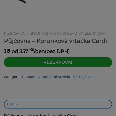
PŮJČOVNA
/
BOURACÍ A VRTACÍ KLADIVA ELEKRICKÁ
Půjčovna – Korunková vrtačka Cardi
Kč
Již od
357
/den(bez DPH)
Alternative:
REZERVOVAT
Kategorie:
Bourací a vrtací kladiva elekrická
,
Půjčovna
POPIS
Půjčovna – Korunková vrtačka Cardi.