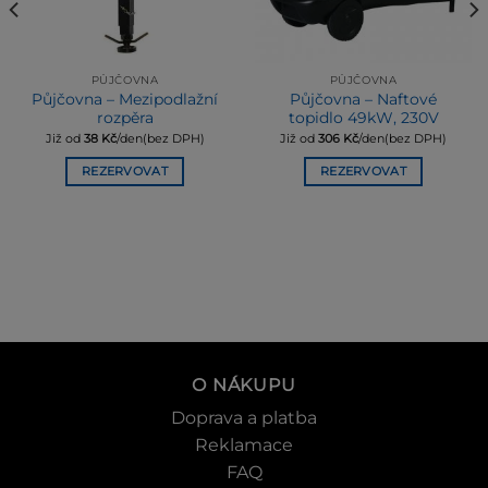
PŮJČOVNA
PŮJČOVNA
Půjčovna – Mezipodlažní
Půjčovna – Naftové
rozpěra
topidlo 49kW, 230V
Již od
38
Kč
/den(bez DPH)
Již od
306
Kč
/den(bez DPH)
REZERVOVAT
REZERVOVAT
O NÁKUPU
Doprava a platba
Reklamace
FAQ