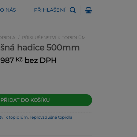
O NÁS
PŘIHLÁŠENÍ
OPIDLA
/
PŘÍSLUŠENSTVÍ K TOPIDLŮM
ušná hadice 500mm
ůvodní
Aktuální
 987
bez DPH
Kč
ena
cena
yla:
je:
0 739 Kč.
9 987 Kč.
ce 500mm množství
PŘIDAT DO KOŠÍKU
tví k topidlům
,
Teplovzdušná topidla