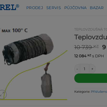
PRODEJ
SERVIS
PŮJČOVNA
BAZAR
TEPLOVZDUŠNÁ T
Teplovzd
P
10 739
9
Kč
c
Kč
12 084
s DPH
b
1
Teplovzdušná hadi
Alternative:
Kategorie:
Příslušens