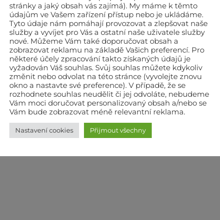
stránky a jaký obsah vás zajímá). My máme k těmto
údajům ve Vašem zařízení přístup nebo je ukládáme.
Tyto údaje nám pomáhají provozovat a zlepšovat naše
služby a vyvíjet pro Vás a ostatní naše uživatele služby
nové. Můžeme Vám také doporučovat obsah a
zobrazovat reklamu na základě Vašich preferencí. Pro
některé účely zpracování takto získaných údajů je
EPLOVZDUŠNÁ TOPIDLA
TEPLOVZDUŠNÁ TOPIDLA
TEPLOVZD
vyžadován Váš souhlas. Svůj souhlas můžete kdykoliv
eplovzdušné topidlo
Teplovzdušné topidlo
Teplovzd
změnit nebo odvolat na této stránce (vyvolejte znovu
OKLIMA SK60-C
OKLIMA SE 200
OKLI
okno a nastavte své preference). V případě, že se
Původní
Aktuální
Původní
Aktuální
16 990
Kč
15 800
Kč
67 690
Kč
62 951
Kč
25 850
cena
cena
cena
cena
bez DPH
bez DPH
b
rozhodnete souhlas neudělit či jej odvoláte, nebudeme
byla:
je:
byla:
je:
19 118
Kč
s DPH
76 171
Kč
s DPH
29 08
Vám moci doručovat personalizovaný obsah a/nebo se
č.
16 990 Kč.
15 800 Kč.
67 690 Kč.
62 951 Kč.
Skladem
Skladem
Na o
Vám bude zobrazovat méně relevantní reklama.
Nastavení cookies
Přijmout všechny
PŘIDAT DO
PŘIDAT DO
PŘ
KOŠÍKU
KOŠÍKU
K