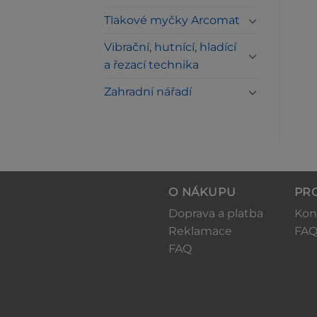
Tlakové myčky Arcomat
Vibrační, hutnící, hladící
a řezací technika
Zahradní nářadí
O NÁKUPU
PR
Doprava a platba
Kon
Reklamace
FA
FAQ