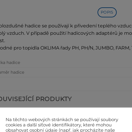
POPIS
plozdušné hadice se používají k přivedení teplého vzduc
plý vzduch. V případě použití hadicových adaptérů je mo
st.
odné pro topidla OKLIMA řady PH, PH/N, JUMBO, FARM, 
ka hadice
ůměr hadice
OUVISEJÍCÍ PRODUKTY
Na těchto webových stránkách se používají soubory
cookies a další síťové identifikátory, které mohou
obsahovat osobní údaje (např. jak procházíte naše