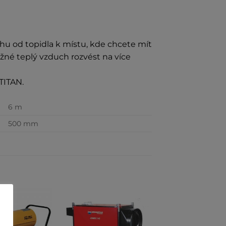
hu od topidla k místu, kde chcete mít
žné teplý vzduch rozvést na více
TITAN.
6 m
500 mm