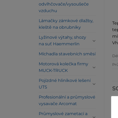
odvlhčovače/vysoušeče
vzduchu
Lámačky zámkové dlažby,
Te
kleště na obrubníky
te
mí
Lyžinové výtahy, shozy
Vh
na suť Haemmerlin
Míchadla stavebních směsí
Dél
Motorová kolečka firmy
Pr
MUCK-TRUCK
Pojízdné hliníkové lešení
UTS
S
Profesionální a průmyslové
vysavače Arcomat
Průmyslové zametací a