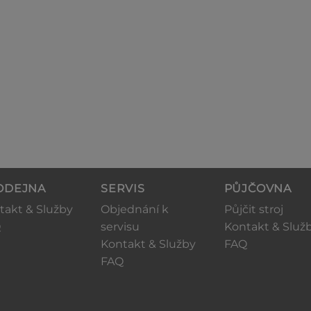
ODEJNA
SERVIS
PŮJČOVNA
takt & Služby
Objednání k
Půjčit stroj
Q
servisu
Kontakt & Služ
Kontakt & Služby
FAQ
FAQ