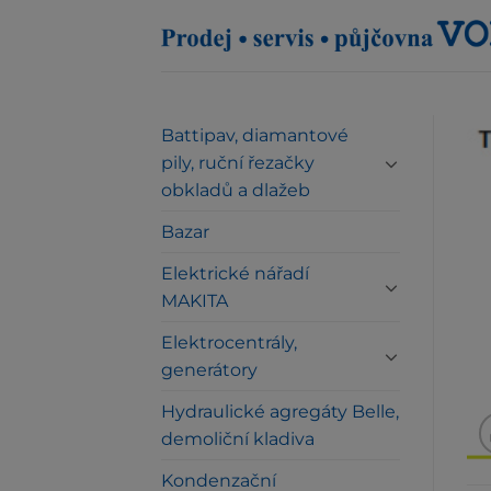
Přeskočit
na
obsah
Battipav, diamantové
pily, ruční řezačky
obkladů a dlažeb
Bazar
Elektrické nářadí
MAKITA
Elektrocentrály,
generátory
Hydraulické agregáty Belle,
demoliční kladiva
Kondenzační