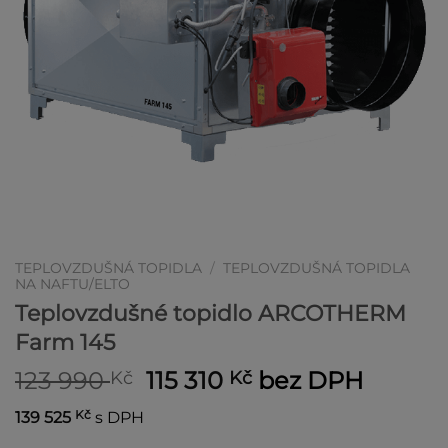
TEPLOVZDUŠNÁ TOPIDLA
/
TEPLOVZDUŠNÁ TOPIDLA
NA NAFTU/ELTO
Teplovzdušné topidlo ARCOTHERM
Farm 145
Původní
Aktuální
123 990
115 310
bez DPH
Kč
Kč
cena
cena
Kč
139 525
s DPH
byla:
je: