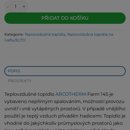
123 990 Kč.
115 310 Kč.
Teplovzdušné topidlo ARCOTHERM Farm 145 množství
Alternative:
PŘIDAT DO KOŠÍKU
Kategorie:
Teplovzdušná topidla
,
Teplovzdušná topidla na
naftu/ELTO
POPIS
PROSPEKTY
Teplovzdušné topidlo
ARCOTHERM
Farm 145 je
vybaveno nepřímým spalováním, možností provozu
uvnitř i vně vytápěných prostorů. V případě vnějšího
použití je teplý vzduch přiváděn hadicemi. Topidlo je
vhodné do jakýchkoliv průmyslových prostorů jako