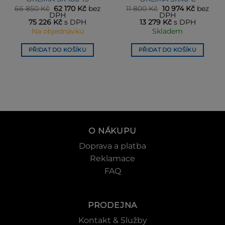
ní
Původní
Aktuální
Původní
Aktuální
66 850
Kč
62 170
Kč
bez
11 800
Kč
10 974
Kč
bez
cena
cena
cena
cena
DPH
DPH
byla:
je:
byla:
je:
75 226
Kč
s DPH
13 279
Kč
s DPH
Kč.
66 850 Kč.
62 170 Kč.
11 800 Kč.
10 974 Kč
Na objednávku
Skladem
PŘIDAT DO KOŠÍKU
PŘIDAT DO KOŠÍKU
O NÁKUPU
Doprava a platba
Reklamace
FAQ
PRODEJNA
Kontakt & Služby