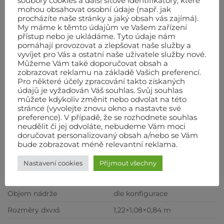
soubory cookies a další síťové identifikátory, které
mohou obsahovat osobní údaje (např. jak
Bezpečností termostat (chrání topidlo proti
procházíte naše stránky a jaký obsah vás zajímá).
přehřátí)
My máme k těmto údajům ve Vašem zařízení
přístup nebo je ukládáme. Tyto údaje nám
Možnost připojení termostatu, spínacích hodin
pomáhají provozovat a zlepšovat naše služby a
nebo vlhkoměru (pracuje zcela automaticky)
vyvíjet pro Vás a ostatní naše uživatele služby nové.
Můžeme Vám také doporučovat obsah a
Spalovací komora z ušlechtilé oceli AISI 430
zobrazovat reklamu na základě Vašich preferencí.
Pro některé účely zpracování takto získaných
údajů je vyžadován Váš souhlas. Svůj souhlas
Technické údaje
můžete kdykoliv změnit nebo odvolat na této
stránce (vyvolejte znovu okno a nastavte své
Tepelný výkon
145/ kW
preference). V případě, že se rozhodnete souhlas
neudělit či jej odvoláte, nebudeme Vám moci
Průtok vzduchu
11000 m3/hod
doručovat personalizovaný obsah a/nebo se Vám
Spotřeba paliva
14 litr/hod
bude zobrazovat méně relevantní reklama.
Napětí
230/400/50 V/Hz
Nastavení cookies
Přijmout všechny
Elektr. příkon
1,57 kW
Objem nádrže
dle konfigurace
Rozměry dxvxš
1,22×1,08×0,84 m