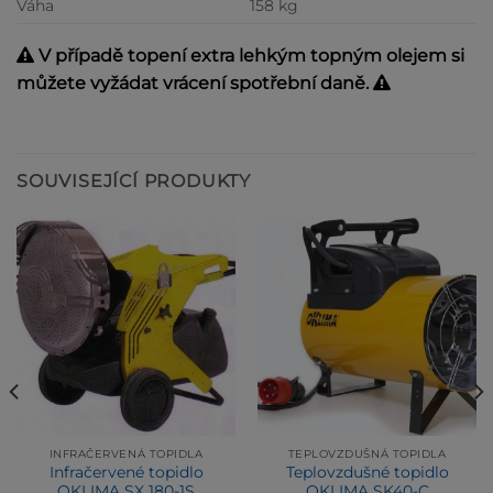
Váha
158 kg
V případě topení extra lehkým topným olejem si
můžete vyžádat vrácení spotřební daně.
SOUVISEJÍCÍ PRODUKTY
INFRAČERVENÁ TOPIDLA
TEPLOVZDUŠNÁ TOPIDLA
Infračervené topidlo
Teplovzdušné topidlo
OKLIMA SX 180-1S
OKLIMA SK40-C