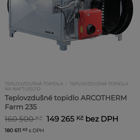
TEPLOVZDUŠNÁ TOPIDLA
/
TEPLOVZDUŠNÁ TOPIDLA
NA NAFTU/ELTO
Teplovzdušné topidlo ARCOTHERM
Farm 235
Původní
Aktuální
160 500
149 265
bez DPH
Kč
Kč
cena
cena
Kč
180 611
s DPH
byla:
je: