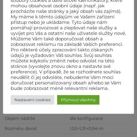
soubory cookies a další síťové identifikátory, které
mohou obsahovat osobní údaje (např. jak
Bezpečností termostat (chrání topidlo proti
procházíte naše stránky a jaký obsah vás zajímá).
přehřátí)
My máme k těmto údajům ve Vašem zařízení
přístup nebo je ukládáme. Tyto údaje nám
Možnost připojení termostatu, spínacích hodin
pomáhají provozovat a zlepšovat naše služby a
nebo vlhkoměru (pracuje zcela automaticky)
vyvíjet pro Vás a ostatní naše uživatele služby nové.
Můžeme Vám také doporučovat obsah a
Spalovací komora z ušlechtilé oceli AISI 430
zobrazovat reklamu na základě Vašich preferencí.
Pro některé účely zpracování takto získaných
údajů je vyžadován Váš souhlas. Svůj souhlas
Technické údaje
můžete kdykoliv změnit nebo odvolat na této
stránce (vyvolejte znovu okno a nastavte své
Tepelný výkon
235/ kW
preference). V případě, že se rozhodnete souhlas
neudělit či jej odvoláte, nebudeme Vám moci
Průtok vzduchu
16200 m3/hod
doručovat personalizovaný obsah a/nebo se Vám
Spotřeba paliva
23 litr/hod
bude zobrazovat méně relevantní reklama.
Napětí
230/400/50 V/Hz
Nastavení cookies
Přijmout všechny
Elektr. příkon
2,55 kW
Objem nádrže
dle konfigurace
Rozměry dxvxš
1,52×1,31×0,94 m