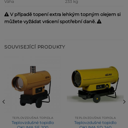
Váha
233 kg
V případě topení extra lehkým topným olejem si
můžete vyžádat vrácení spotřební daně.
SOUVISEJÍCÍ PRODUKTY
TEPLOVZDUŠNÁ TOPIDLA
TEPLOVZDUŠNÁ TOPIDLA
Teplovzdušné topidlo
Teplovzdušné topidlo
OKLIMA SE 200
OKLIMA SD 240