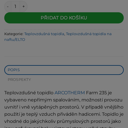
160 500 Kč.
149 265 Kč.
Teplovzdušné topidlo ARCOTHERM Farm 235 množství
Alternative:
PŘIDAT DO KOŠÍKU
Kategorie:
Teplovzdušná topidla
,
Teplovzdušná topidla na
naftu/ELTO
POPIS
PROSPEKTY
Teplovzdušné topidlo
ARCOTHERM
Farm 235 je
vybaveno nepřímým spalováním, možností provozu
uvnitř i vně vytápěných prostorů. V případě vnějšího
použití je teplý vzduch přiváděn hadicemi. Topidlo je
vhodné do jakýchkoliv průmyslových prostorů jako