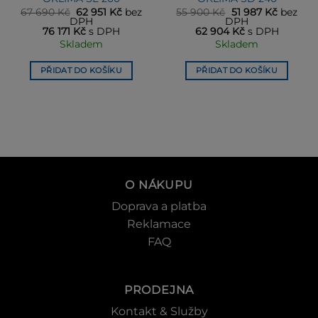
ní
Původní
Aktuální
Původní
Aktuální
67 690
Kč
62 951
Kč
bez
55 900
Kč
51 987
Kč
bez
cena
cena
cena
cena
DPH
DPH
byla:
je:
byla:
je:
76 171
Kč
s DPH
62 904
Kč
s DPH
Kč.
67 690 Kč.
62 951 Kč.
55 900 Kč.
51 987 K
Skladem
Skladem
PŘIDAT DO KOŠÍKU
PŘIDAT DO KOŠÍKU
O NÁKUPU
Doprava a platba
Reklamace
FAQ
PRODEJNA
Kontakt & Služby