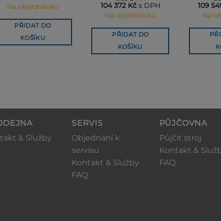
192 900 Kč.
179 397 Kč.
byla:
je:
104 372
Kč
s DPH
109 5
Na objednávku
92 750 Kč.
86 258 Kč.
Na objednávku
Na o
PŘIDAT DO
PŘIDAT DO
PŘ
KOŠÍKU
KOŠÍKU
K
ODEJNA
SERVIS
PŮJČOVNA
takt & Služby
Objednání k
Půjčit stroj
Q
servisu
Kontakt & Služ
Kontakt & Služby
FAQ
FAQ