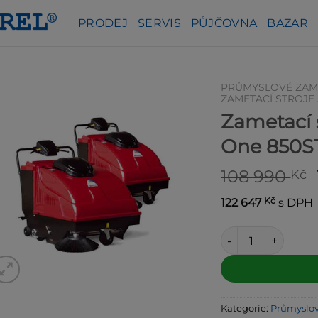
PRODEJ
SERVIS
PŮJČOVNA
BAZAR
PRŮMYSLOVÉ ZAME
ZAMETACÍ STROJE
Zametací 
One 850S
108 990
Kč
Kč
122 647
s DPH
Zametací stroj Ar
Alternative:
Kategorie:
Průmyslov