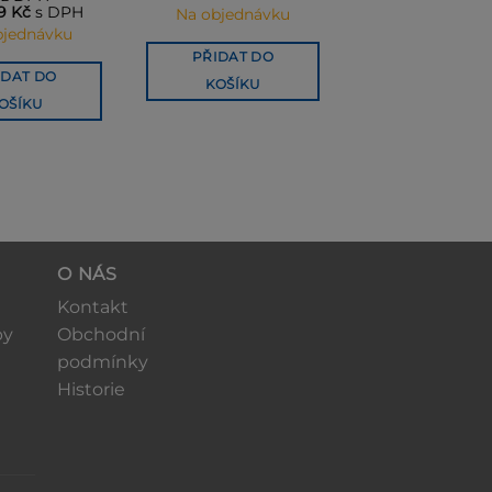
byla:
je:
byla:
je:
49
Kč
s DPH
Na objednávku
359 750 Kč.
334 568 Kč.
97 350 Kč.
90 536 Kč.
bjednávku
PŘIDAT DO
IDAT DO
KOŠÍKU
OŠÍKU
O NÁS
Kontakt
by
Obchodní
podmínky
Historie