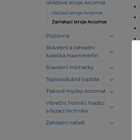
úklidové stroje Arcomat
Uklízecí stroje Arcomat
Zametací stroje Arcomat
Půjčovna
Stavební a zahradní
Te
kolečka Haemmerlin
Stavební míchačky
Pra
Vý
Teplovzdušná topidla
Sta
Tlakové myčky Arcomat
Pra
Vibrační, hutnící, hladící
Ob
a řezací technika
Po
Zahradní nářadí
Po
Ro