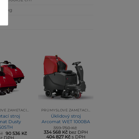
101 kg
PRŮMYSLOVÉ ZAMETACÍ A ÚKLIDOVÉ STROJE ARCOMAT
PRŮMYSLOVÉ ZAMETACÍ A ÚKLIDOVÉ STROJE ARCOMAT
ací stroj
Úklidový stroj
mat Dusty
Arcomat WET 1000BA
50STH
359 750
Kč
Původní
Aktuální
334 568
Kč
bez DPH
Původní
Aktuální
Kč
90 536
Kč
cena
cena
404 827
Kč
s DPH
cena
cena
ez DPH