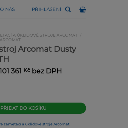
O NÁS
PŘIHLÁŠENÍ
TACÍ A ÚKLIDOVÉ STROJE ARCOMAT
/
 ARCOMAT
stroj Arcomat Dusty
TH
Původní
Aktuální
101 361
bez DPH
Kč
cena
cena
byla:
je:
108 990 Kč.
101 361 Kč.
comat Dusty One 850STH množství
PŘIDAT DO KOŠÍKU
é zametací a úklidové stroje Arcomat
,