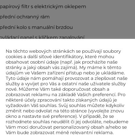
papírový filtr s elektrickým oklepem
přední ochranný rám
přední kolo s manuální brzdou
ovládací panel s klíčkem zapalování
Na těchto webových stránkách se používají soubory
chnické údaje
cookies a další síťové identifikátory, které mohou
obsahovat osobní údaje (např. jak procházíte naše
covní rozsah
stránky a jaký obsah vás zajímá). My máme k těmto
údajům ve Vašem zařízení přístup nebo je ukládáme.
kon motoru
Tyto údaje nám pomáhají provozovat a zlepšovat naše
služby a vyvíjet pro Vás a ostatní naše uživatele služby
rt
nové. Můžeme Vám také doporučovat obsah a
zobrazovat reklamu na základě Vašich preferencí. Pro
covní šířka
některé účely zpracování takto získaných údajů je
sah sběrné nádoby
vyžadován Váš souhlas. Svůj souhlas můžete kdykoliv
změnit nebo odvolat na této stránce (vyvolejte znovu
čet bočních kartáčů
okno a nastavte své preference). V případě, že se
rozhodnete souhlas neudělit či jej odvoláte, nebudeme
jezd
Vám moci doručovat personalizovaný obsah a/nebo se
Vám bude zobrazovat méně relevantní reklama.
změry dxvxš