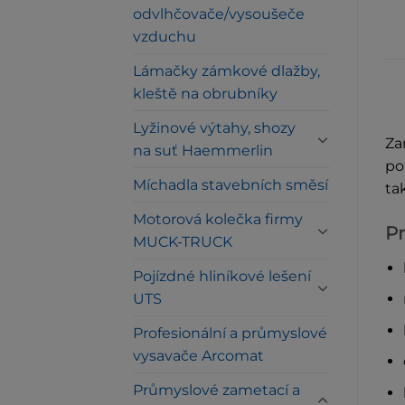
odvlhčovače/vysoušeče
vzduchu
Lámačky zámkové dlažby,
kleště na obrubníky
Lyžinové výtahy, shozy
Za
na suť Haemmerlin
po
Míchadla stavebních směsí
ta
Motorová kolečka firmy
Pr
MUCK-TRUCK
Pojízdné hliníkové lešení
UTS
Profesionální a průmyslové
vysavače Arcomat
Průmyslové zametací a