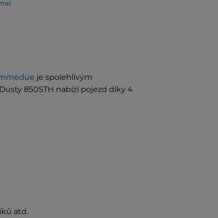
omat
emmedue
je spolehlivým
usty 850STH nabízí pojezd díky 4
íků atd.