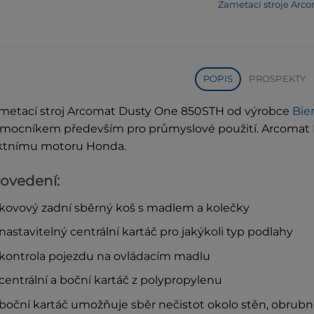
Zametací stroje Arc
POPIS
PROSPEKTY
metací stroj Arcomat Dusty One 850STH od výrobce
Bi
mocníkem především pro průmyslové použití. Arcomat D
ktnímu motoru Honda.
ovedení:
kovový zadní sběrný koš s madlem a kolečky
nastavitelný centrální kartáč pro jakýkoli typ podlahy
kontrola pojezdu na ovládacím madlu
centrální a boční kartáč z polypropylenu
boční kartáč umožňuje sběr nečistot okolo stěn, obrubn