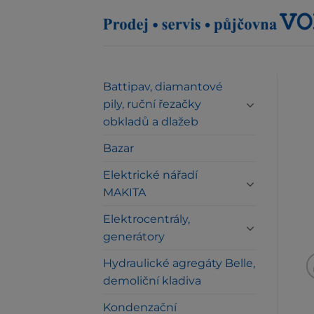
Přeskočit
na
obsah
Battipav, diamantové
pily, ruční řezačky
obkladů a dlažeb
Bazar
Elektrické nářadí
MAKITA
Elektrocentrály,
generátory
Hydraulické agregáty Belle,
demoliční kladiva
Kondenzační