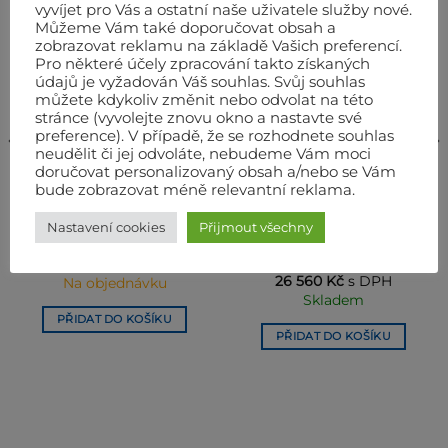
vyvíjet pro Vás a ostatní naše uživatele služby nové.
Můžeme Vám také doporučovat obsah a
zobrazovat reklamu na základě Vašich preferencí.
Pro některé účely zpracování takto získaných
údajů je vyžadován Váš souhlas. Svůj souhlas
můžete kdykoliv změnit nebo odvolat na této
stránce (vyvolejte znovu okno a nastavte své
preference). V případě, že se rozhodnete souhlas
neudělit či jej odvoláte, nebudeme Vám moci
doručovat personalizovaný obsah a/nebo se Vám
KONDENZAČNÍ ODVLHČOVAČE/VYSOUŠEČE VZDUCHU
KONDENZAČNÍ ODVLHČOVAČE/VYSOUŠEČE VZDUCHU
bude zobrazovat méně relevantní reklama.
Hadička s fitinko pro
Profesionální
nepřetržitý odvod vody
kondenzační
Nastavení cookies
Přijmout všechny
06AC111
odvlhčovač/vysoušeč
vzduchu Atika ALE 600 N
Původní
Aktuální
855
Kč
812
Kč
bez DPH
cena
cena
983
Kč
s DPH
ní
21 950
Kč
bez DPH
byla:
je:
26 560
Kč
s DPH
Na objednávku
855 Kč.
812 Kč.
Skladem
 Kč.
PŘIDAT DO KOŠÍKU
PŘIDAT DO KOŠÍKU