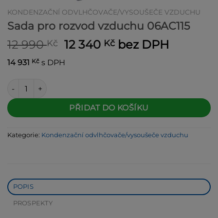
KONDENZAČNÍ ODVLHČOVAČE/VYSOUŠEČE VZDUCHU
Sada pro rozvod vzduchu 06AC115
Původní
Aktuální
12 990
12 340
bez DPH
Kč
Kč
cena
cena
Kč
14 931
s DPH
byla:
je:
12 990 Kč.
12 340 Kč.
Sada pro rozvod vzduchu 06AC115 množství
Alternative:
PŘIDAT DO KOŠÍKU
Kategorie:
Kondenzační odvlhčovače/vysoušeče vzduchu
POPIS
PROSPEKTY