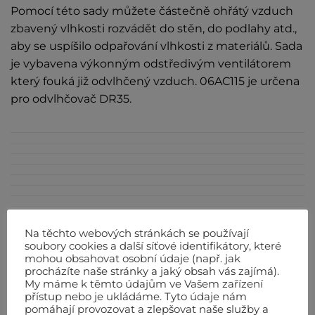
Pomocí této sady můžete částečně ohřátý vzduch
zbavený vlhkosti rozvádět do stěn, do podlahy atd.,
aby se uspíšilo odpařování vlhkosti z materiálů. Sada
je vybavena výkonným odstředivým ventilátorem
který fouká již odvlhčený vzduch. 06AC115 je určena
pro odvlhčovač DR35.
Na těchto webových stránkách se používají
soubory cookies a další síťové identifikátory, které
mohou obsahovat osobní údaje (např. jak
SOUVISEJÍCÍ PRODUKTY
procházíte naše stránky a jaký obsah vás zajímá).
My máme k těmto údajům ve Vašem zařízení
přístup nebo je ukládáme. Tyto údaje nám
pomáhají provozovat a zlepšovat naše služby a